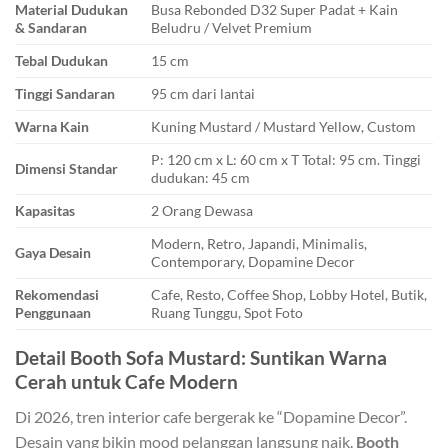
Material Dudukan
Busa Rebonded D32 Super Padat + Kain
& Sandaran
Beludru / Velvet Premium
Tebal Dudukan
15 cm
Tinggi Sandaran
95 cm dari lantai
Warna Kain
Kuning Mustard / Mustard Yellow, Custom
P: 120 cm x L: 60 cm x T Total: 95 cm. Tinggi
Dimensi Standar
dudukan: 45 cm
Kapasitas
2 Orang Dewasa
Modern, Retro, Japandi, Minimalis,
Gaya Desain
Contemporary, Dopamine Decor
Rekomendasi
Cafe, Resto, Coffee Shop, Lobby Hotel, Butik,
Penggunaan
Ruang Tunggu, Spot Foto
Detail Booth Sofa Mustard: Suntikan Warna
Cerah untuk Cafe Modern
Di 2026, tren interior cafe bergerak ke “Dopamine Decor”.
Desain yang bikin mood pelanggan langsung naik.
Booth