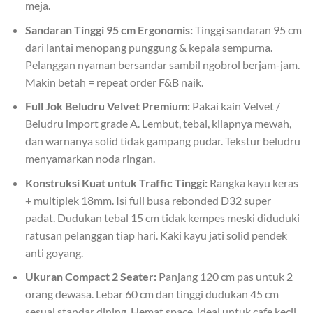
meja.
Sandaran Tinggi 95 cm Ergonomis:
Tinggi sandaran 95 cm
dari lantai menopang punggung & kepala sempurna.
Pelanggan nyaman bersandar sambil ngobrol berjam-jam.
Makin betah = repeat order F&B naik.
Full Jok Beludru Velvet Premium:
Pakai kain Velvet /
Beludru import grade A. Lembut, tebal, kilapnya mewah,
dan warnanya solid tidak gampang pudar. Tekstur beludru
menyamarkan noda ringan.
Konstruksi Kuat untuk Traffic Tinggi:
Rangka kayu keras
+ multiplek 18mm. Isi full busa rebonded D32 super
padat. Dudukan tebal 15 cm tidak kempes meski diduduki
ratusan pelanggan tiap hari. Kaki kayu jati solid pendek
anti goyang.
Ukuran Compact 2 Seater:
Panjang 120 cm pas untuk 2
orang dewasa. Lebar 60 cm dan tinggi dudukan 45 cm
sesuai standar dining. Hemat space, ideal untuk cafe kecil