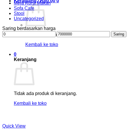
Keranjang /
Rp
0.00
0
Meja Kursi Makan
Sofa Cafe
Stool
Uncategorized
Saring berdasarkan harga
Harga
Harga
Saring
Tidak ada produk di keranjang.
terendah
tertinggi
Kembali ke toko
0
Keranjang
Tidak ada produk di keranjang.
Kembali ke toko
Quick View