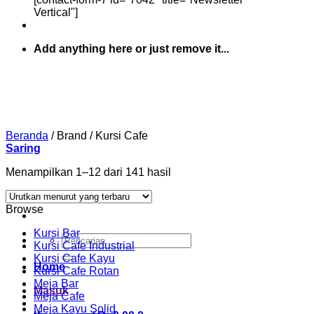
Vertical"]
Add anything here or just remove it...
Beranda
/
Brand
/
Kursi Cafe
Saring
Diurutkan
Menampilkan 1–12 dari 141 hasil
menurut
yang
Browse
terbaru
Kursi Bar
Pencarian
Kursi Cafe Industrial
untuk:
Kursi Cafe Kayu
Home
Kursi Cafe Rotan
Meja Bar
Masuk
Meja Cafe
Meja Kayu Solid