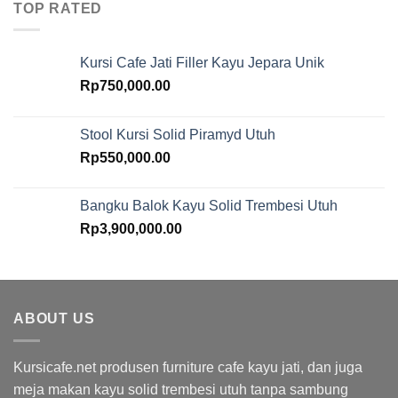
TOP RATED
Kursi Cafe Jati Filler Kayu Jepara Unik
Rp
750,000.00
Stool Kursi Solid Piramyd Utuh
Rp
550,000.00
Bangku Balok Kayu Solid Trembesi Utuh
Rp
3,900,000.00
ABOUT US
Kursicafe.net produsen furniture cafe kayu jati, dan juga
meja makan kayu solid trembesi utuh tanpa sambung