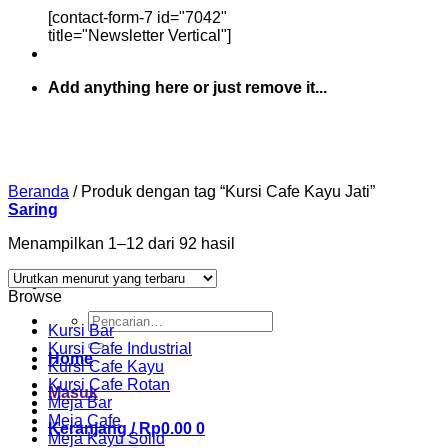
[contact-form-7 id="7042"
title="Newsletter Vertical"]
Add anything here or just remove it...
Beranda
/
Produk dengan tag “Kursi Cafe Kayu Jati”
Saring
Diurutkan
Menampilkan 1–12 dari 92 hasil
menurut
yang
Browse
terbaru
Pencarian
Kursi Bar
untuk:
Kursi Cafe Industrial
Home
Kursi Cafe Kayu
Kursi Cafe Rotan
Masuk
Meja Bar
Meja Cafe
Keranjang /
Rp
0.00
0
Meja Kayu Solid