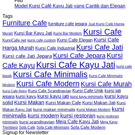
Feb
Model Kursi Café Kayu Jati yang Cantik dan Elegan
Tags
Furniture Cafe
furniture cafe jepara
Jual Kursi Cafe Harga
Kursi Cafe
Kursi Bar Kayu Jati
Murah
Kursi Bar Modern
Kursi Cafe
Kursi Cafe Elegan
KursiCafe.net
kursi cafe custom
Kursi Cafe Jati
Harga Murah
Kursi Cafe Industrial
Kursi
Kursi Cafe Jepara
Kursi cafe Jati Jepara
Kursi Cafe Kayu Jati
Cafe Kayu
kursi cafe
Kursi Cafe Minimalis
Kursi Cafe Minimalis
klasik
Kursi Cafe Modern
Kursi Cafe Murah
Modern
Kursi Cafe Unik
kursi jati
Kursi Cafe Scandinavian
Kursi Cafe Retro
kursi kayu jati
kursi kayu
kursi kayu
jepara
kursi kayu minimalis
Kursi Makan
solid
Kursi Makan Jati
Kursi Makan Cafe
Kursi
kursi
kursi makan minimalis
Makan Kayu Jati
Kursi Makan Modern
minimalis
kursi restoran
kursi modern
kursi restoran
Meja Cafe Kayu Jati
kursi scandinavian
Meja Kayu
minimalis
Sofa Cafe Modern
Trembesi
Sofa Cafe
Sofa Cafe Minimalis
Signup for Newsletter