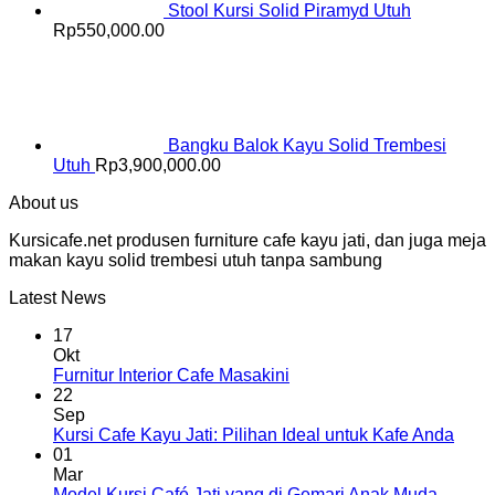
Stool Kursi Solid Piramyd Utuh
Rp
550,000.00
Bangku Balok Kayu Solid Trembesi
Utuh
Rp
3,900,000.00
About us
Kursicafe.net produsen furniture cafe kayu jati, dan juga meja
makan kayu solid trembesi utuh tanpa sambung
Latest News
17
Okt
Furnitur Interior Cafe Masakini
22
Sep
Kursi Cafe Kayu Jati: Pilihan Ideal untuk Kafe Anda
01
Mar
Model Kursi Café Jati yang di Gemari Anak Muda