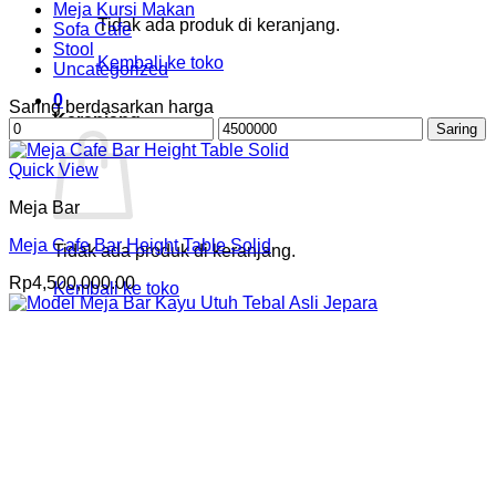
Meja Kursi Makan
Tidak ada produk di keranjang.
Sofa Cafe
Stool
Kembali ke toko
Uncategorized
0
Saring berdasarkan harga
Keranjang
Harga
Harga
Saring
terendah
tertinggi
Quick View
Meja Bar
Meja Cafe Bar Height Table Solid
Tidak ada produk di keranjang.
Rp
4,500,000.00
Kembali ke toko