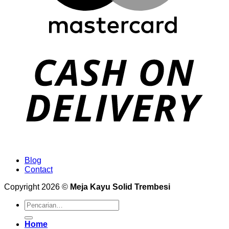
Blog
Contact
Copyright 2026 ©
Meja Kayu Solid Trembesi
Pencarian
untuk:
Home