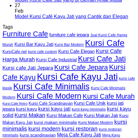
27
Feb
Model Kursi Café Kayu Jati yang Cantik dan Elegan
Tags
Furniture Cafe
furniture cafe jepara
Jual Kursi Cafe Harga
Kursi Cafe
Kursi Bar Kayu Jati
Murah
Kursi Bar Modern
Kursi Cafe
Kursi Cafe Elegan
KursiCafe.net
kursi cafe custom
Kursi Cafe Jati
Harga Murah
Kursi Cafe Industrial
Kursi
Kursi Cafe Jepara
Kursi cafe Jati Jepara
Kursi Cafe Kayu Jati
Cafe Kayu
kursi cafe
Kursi Cafe Minimalis
Kursi Cafe Minimalis
klasik
Kursi Cafe Modern
Kursi Cafe Murah
Modern
Kursi Cafe Unik
kursi jati
Kursi Cafe Scandinavian
Kursi Cafe Retro
kursi kayu jati
kursi kayu
kursi kayu
jepara
kursi kayu minimalis
Kursi Makan
solid
Kursi Makan Jati
Kursi Makan Cafe
Kursi
kursi
kursi makan minimalis
Makan Kayu Jati
Kursi Makan Modern
minimalis
kursi restoran
kursi modern
kursi restoran
Meja Cafe Kayu Jati
kursi scandinavian
Meja Kayu
minimalis