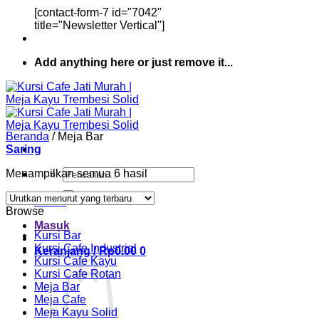
[contact-form-7 id="7042"
title="Newsletter Vertical"]
Add anything here or just remove it...
Beranda
/
Meja Bar
Saring
Pencarian
Diurutkan
Menampilkan semua 6 hasil
untuk:
menurut
yang
Home
Browse
terbaru
Masuk
Kursi Bar
Kursi Cafe Industrial
Keranjang /
Rp
0.00
0
Kursi Cafe Kayu
Kursi Cafe Rotan
Meja Bar
Meja Cafe
Meja Kayu Solid