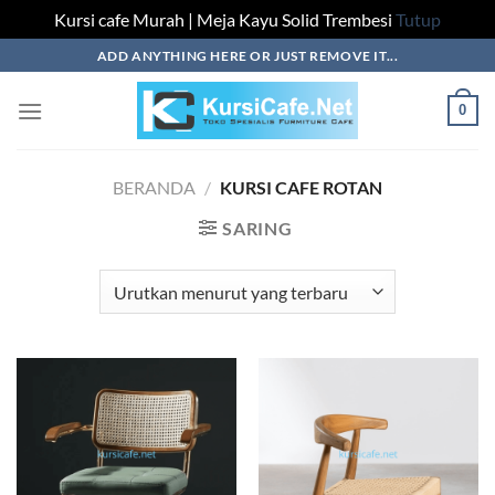
Kursi cafe Murah | Meja Kayu Solid Trembesi
Tutup
Skip
ADD ANYTHING HERE OR JUST REMOVE IT...
to
content
0
BERANDA
/
KURSI CAFE ROTAN
SARING