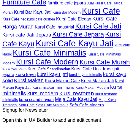
Furniture Cafe
furniture cafe jepara
Jual Kursi Cafe Harga
Kursi Cafe
Kursi Bar Kayu Jati
Murah
Kursi Bar Modern
Kursi Cafe
Kursi Cafe Elegan
KursiCafe.net
kursi cafe custom
Kursi Cafe Jati
Harga Murah
Kursi Cafe Industrial
Kursi
Kursi Cafe Jepara
Kursi cafe Jati Jepara
Kursi Cafe Kayu Jati
Cafe Kayu
kursi cafe
Kursi Cafe Minimalis
Kursi Cafe Minimalis
klasik
Kursi Cafe Modern
Kursi Cafe Murah
Modern
Kursi Cafe Unik
kursi jati
Kursi Cafe Scandinavian
Kursi Cafe Retro
kursi kayu jati
kursi kayu
kursi kayu
jepara
kursi kayu minimalis
Kursi Makan
solid
Kursi Makan Jati
Kursi Makan Cafe
Kursi
kursi
kursi makan minimalis
Makan Kayu Jati
Kursi Makan Modern
minimalis
kursi restoran
kursi modern
kursi restoran
Meja Cafe Kayu Jati
kursi scandinavian
Meja Kayu
minimalis
Sofa Cafe Modern
Trembesi
Sofa Cafe
Sofa Cafe Minimalis
Signup for Newsletter
Open this in UX Builder to add and edit content