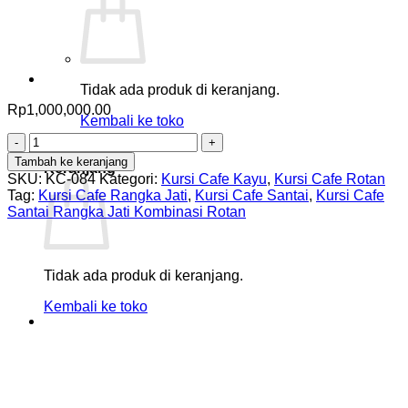
Tidak ada produk di keranjang.
Rp
1,000,000.00
Kembali ke toko
Kuantitas
0
Kursi
Tambah ke keranjang
Keranjang
Cafe
SKU:
KC-084
Kategori:
Kursi Cafe Kayu
,
Kursi Cafe Rotan
Santai
Tag:
Kursi Cafe Rangka Jati
,
Kursi Cafe Santai
,
Kursi Cafe
Rangka
Santai Rangka Jati Kombinasi Rotan
Jati
Kombinasi
Rotan
Tidak ada produk di keranjang.
Kembali ke toko