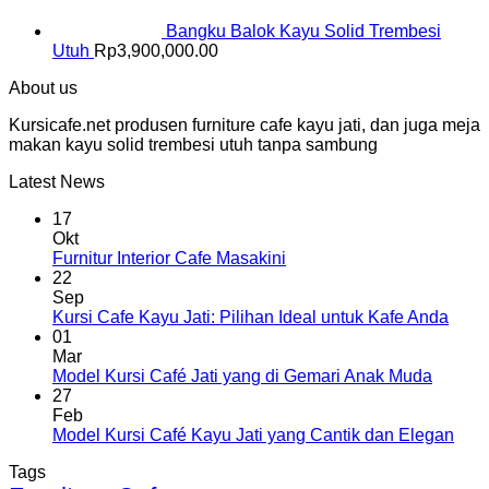
Bangku Balok Kayu Solid Trembesi
Utuh
Rp
3,900,000.00
About us
Kursicafe.net produsen furniture cafe kayu jati, dan juga meja
makan kayu solid trembesi utuh tanpa sambung
Latest News
17
Okt
Furnitur Interior Cafe Masakini
22
Sep
Kursi Cafe Kayu Jati: Pilihan Ideal untuk Kafe Anda
01
Mar
Model Kursi Café Jati yang di Gemari Anak Muda
27
Feb
Model Kursi Café Kayu Jati yang Cantik dan Elegan
Tags