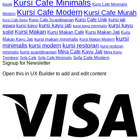
Kursi Cafe Minimalis
Kursi Cafe Minimalis
klasik
Kursi Cafe Modern
Kursi Cafe Murah
Modern
Kursi Cafe Unik
kursi jati
Kursi Cafe Scandinavian
Kursi Cafe Retro
kursi kayu jati
kursi kayu
kursi kayu
jepara
kursi kayu minimalis
Kursi Makan
solid
Kursi Makan Jati
Kursi Makan Cafe
Kursi
kursi
kursi makan minimalis
Makan Kayu Jati
Kursi Makan Modern
minimalis
kursi restoran
kursi modern
kursi restoran
Meja Cafe Kayu Jati
kursi scandinavian
Meja Kayu
minimalis
Sofa Cafe Modern
Trembesi
Sofa Cafe
Sofa Cafe Minimalis
Signup for Newsletter
Open this in UX Builder to add and edit content