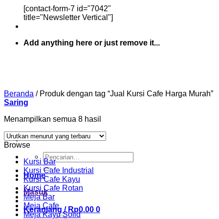
[contact-form-7 id="7042"
title="Newsletter Vertical"]
Add anything here or just remove it...
Beranda
/
Produk dengan tag “Jual Kursi Cafe Harga Murah”
Saring
Diurutkan
Menampilkan semua 8 hasil
menurut
yang
Browse
terbaru
Pencarian
Kursi Bar
untuk:
Kursi Cafe Industrial
Home
Kursi Cafe Kayu
Kursi Cafe Rotan
Masuk
Meja Bar
Meja Cafe
Keranjang /
Rp
0.00
0
Meja Kayu Solid