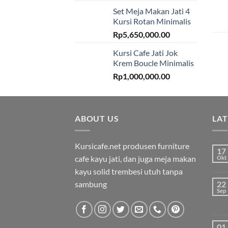
Set Meja Makan Jati 4
Kursi Rotan Minimalis
Rp
5,650,000.00
Kursi Cafe Jati Jok
Krem Boucle Minimalis
Rp
1,000,000.00
ABOUT US
LA
Kursicafe.net produsen furniture
17
cafe kayu jati, dan juga meja makan
Okt
kayu solid trembesi utuh tanpa
sambung
22
Sep
01