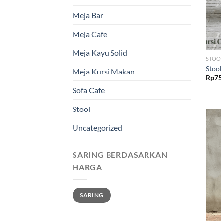
Meja Bar
Meja Cafe
Meja Kayu Solid
STOO
Stoo
Meja Kursi Makan
Rp
75
Sofa Cafe
Stool
Uncategorized
SARING BERDASARKAN
HARGA
Harga
Harga
SARING
terendah
tertinggi