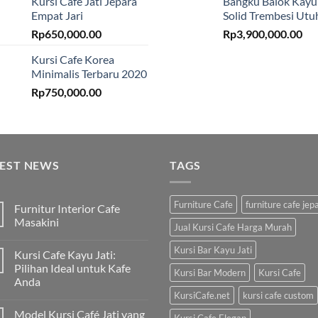
Kursi Cafe Jati Jepara
Bangku Balok Kayu
Empat Jari
Solid Trembesi Utu
Rp
650,000.00
Rp
3,900,000.00
Kursi Cafe Korea
Minimalis Terbaru 2020
Rp
750,000.00
TEST NEWS
TAGS
Furniture Cafe
furniture cafe jep
Furnitur Interior Cafe
Masakini
Jual Kursi Cafe Harga Murah
Kursi Bar Kayu Jati
Kursi Cafe Kayu Jati:
Pilihan Ideal untuk Kafe
Kursi Bar Modern
Kursi Cafe
Anda
KursiCafe.net
kursi cafe custom
Model Kursi Café Jati yang