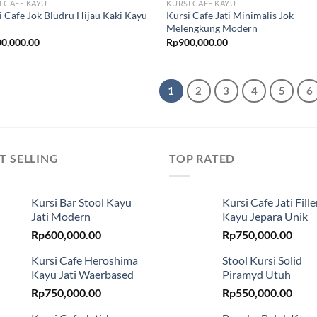
I CAFE KAYU
KURSI CAFE KAYU
i Cafe Jok Bludru Hijau Kaki Kayu
Kursi Cafe Jati Minimalis Jok
Melengkung Modern
0,000.00
Rp
900,000.00
1
2
3
4
5
6
T SELLING
TOP RATED
Kursi Bar Stool Kayu
Kursi Cafe Jati Fille
Jati Modern
Kayu Jepara Unik
Rp
600,000.00
Rp
750,000.00
Kursi Cafe Heroshima
Stool Kursi Solid
Kayu Jati Waerbased
Piramyd Utuh
Rp
750,000.00
Rp
550,000.00