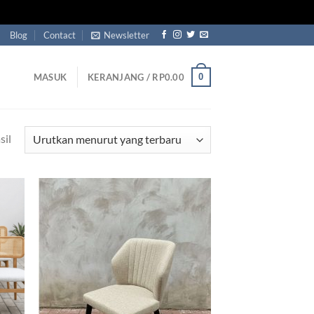
Blog
Contact
Newsletter
0
MASUK
KERANJANG /
RP
0.00
Diurutkan
sil
menurut
yang
terbaru