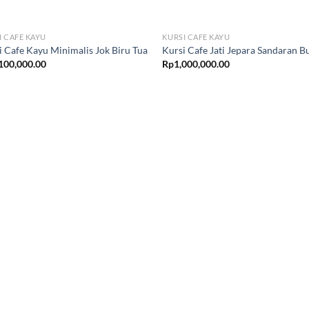
I CAFE KAYU
KURSI CAFE KAYU
i Cafe Kayu Minimalis Jok Biru Tua
Kursi Cafe Jati Jepara Sandaran 
100,000.00
Rp
1,000,000.00