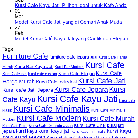
Kursi Cafe Kayu Jati: Pilihan Ideal untuk Kafe Anda
01
Mar
Model Kursi Café Jati yang di Gemari Anak Muda
27
Feb
Model Kursi Café Kayu Jati yang Cantik dan Elegan
Tags
Furniture Cafe
furniture cafe jepara
Jual Kursi Cafe Harga
Kursi Cafe
Kursi Bar Kayu Jati
Murah
Kursi Bar Modern
Kursi Cafe
Kursi Cafe Elegan
KursiCafe.net
kursi cafe custom
Kursi Cafe Jati
Harga Murah
Kursi Cafe Industrial
Kursi
Kursi Cafe Jepara
Kursi cafe Jati Jepara
Kursi Cafe Kayu Jati
Cafe Kayu
kursi cafe
Kursi Cafe Minimalis
Kursi Cafe Minimalis
klasik
Kursi Cafe Modern
Kursi Cafe Murah
Modern
Kursi Cafe Unik
kursi jati
Kursi Cafe Scandinavian
Kursi Cafe Retro
kursi kayu jati
kursi kayu
kursi kayu
jepara
kursi kayu minimalis
Kursi Makan
solid
Kursi Makan Jati
Kursi Makan Cafe
Kursi