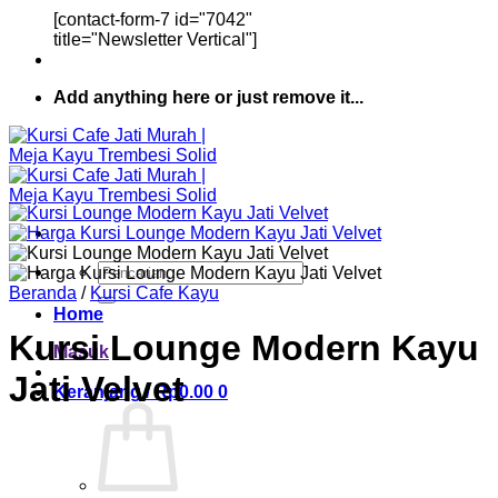
[contact-form-7 id="7042"
title="Newsletter Vertical"]
Add anything here or just remove it...
Pencarian
untuk:
Beranda
/
Kursi Cafe Kayu
Home
Kursi Lounge Modern Kayu
Masuk
Jati Velvet
Keranjang /
Rp
0.00
0