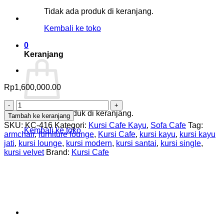
Tidak ada produk di keranjang.
Kembali ke toko
0
Keranjang
Rp
1,600,000.00
Kuantitas
Kursi
Tidak ada produk di keranjang.
Tambah ke keranjang
Lounge
SKU:
KC-416
Kategori:
Kursi Cafe Kayu
,
Sofa Cafe
Tag:
Kembali ke toko
Modern
armchair
,
furniture lounge
,
Kursi Cafe
,
kursi kayu
,
kursi kayu
Kayu
jati
,
kursi lounge
,
kursi modern
,
kursi santai
,
kursi single
,
Jati
kursi velvet
Brand:
Kursi Cafe
Velvet