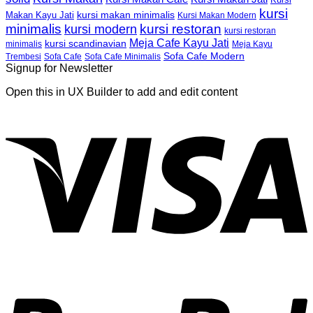
kursi
kursi makan minimalis
Makan Kayu Jati
Kursi Makan Modern
minimalis
kursi restoran
kursi modern
kursi restoran
Meja Cafe Kayu Jati
kursi scandinavian
Meja Kayu
minimalis
Sofa Cafe Modern
Trembesi
Sofa Cafe
Sofa Cafe Minimalis
Signup for Newsletter
Open this in UX Builder to add and edit content