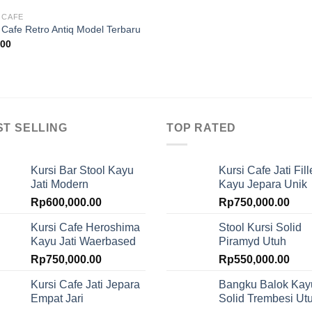
 CAFE
 Cafe Retro Antiq Model Terbaru
.00
ST SELLING
TOP RATED
Kursi Bar Stool Kayu
Kursi Cafe Jati Fill
Jati Modern
Kayu Jepara Unik
Rp
600,000.00
Rp
750,000.00
Kursi Cafe Heroshima
Stool Kursi Solid
Kayu Jati Waerbased
Piramyd Utuh
Rp
750,000.00
Rp
550,000.00
Kursi Cafe Jati Jepara
Bangku Balok Kay
Empat Jari
Solid Trembesi Ut