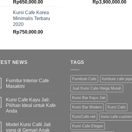
Rp
650,000.00
Rp
3,900,000.00
Kursi Cafe Korea
Minimalis Terbaru
2020
Rp
750,000.00
TEST NEWS
TAGS
Furniture Cafe
furniture cafe jep
Furnitur Interior Cafe
Masakini
Jual Kursi Cafe Harga Murah
Kursi Bar Kayu Jati
Kursi Cafe Kayu Jati:
Pilihan Ideal untuk Kafe
Kursi Bar Modern
Kursi Cafe
Anda
KursiCafe.net
kursi cafe custom
Model Kursi Café Jati
Kursi Cafe Elegan
yang di Gemari Anak