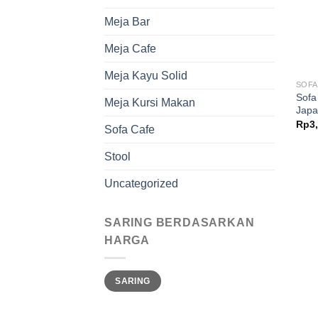
Meja Bar
Meja Cafe
Meja Kayu Solid
SOFA
Sofa
Meja Kursi Makan
Japa
Rp
3
Sofa Cafe
Stool
Uncategorized
SARING BERDASARKAN
HARGA
Harga
Harga
SARING
terendah
tertinggi