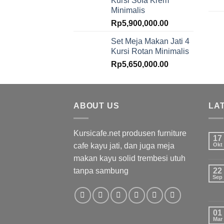
Kursi Sofa Krem
Minimalis
Rp
5,900,000.00
Set Meja Makan Jati 4
Kursi Rotan Minimalis
Rp
5,650,000.00
ABOUT US
LA
Kursicafe.net produsen furniture
17
cafe kayu jati, dan juga meja
Okt
makan kayu solid trembesi utuh
tanpa sambung
22
Sep
01
Mar