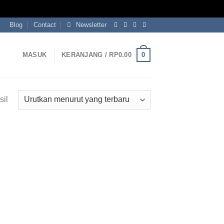
Blog
Contact
Newsletter
0
MASUK
KERANJANG /
RP
0.00
Diurutkan
il
menurut
yang
terbaru