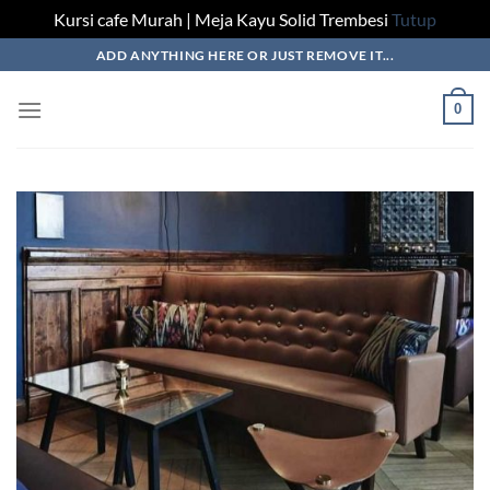
Kursi cafe Murah | Meja Kayu Solid Trembesi
Tutup
Skip
ADD ANYTHING HERE OR JUST REMOVE IT...
to
content
0