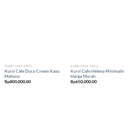
KURSI CAFE KAYU
KURSI CAFE KAYU
Kursi Cafe Duco Cream Kayu
Kursi Cafe Helena Minimalis
Mahony
Harga Murah
Rp
800,000.00
Rp
650,000.00