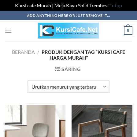
Kursi cafe Murah | Meja Kayu Solid Trembesi
Tutup
Skip
ADD ANYTHING HERE OR JUST REMOVE IT...
to
content
0
BERANDA
/
PRODUK DENGAN TAG “KURSI CAFE
HARGA MURAH”
SARING