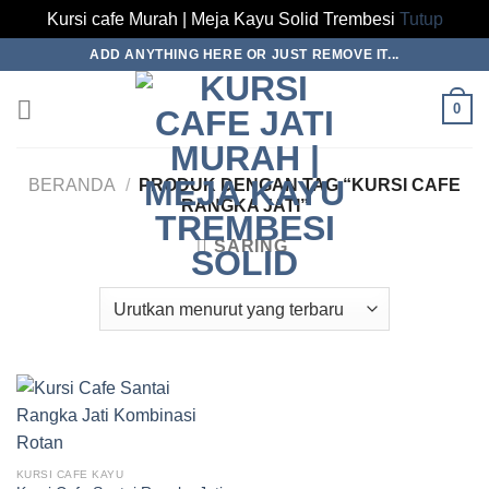
Kursi cafe Murah | Meja Kayu Solid Trembesi
Tutup
Skip
ADD ANYTHING HERE OR JUST REMOVE IT...
to
content
0
BERANDA
/
PRODUK DENGAN TAG “KURSI CAFE
RANGKA JATI”
SARING
KURSI CAFE KAYU