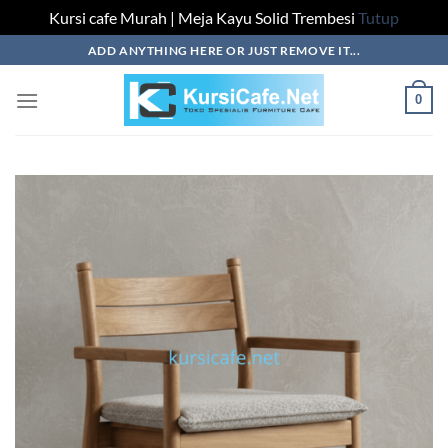
Kursi cafe Murah | Meja Kayu Solid Trembesi
Tutup
Skip
ADD ANYTHING HERE OR JUST REMOVE IT...
to
content
0