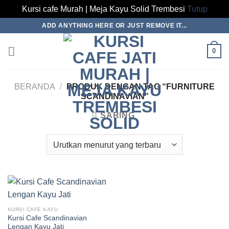
Kursi cafe Murah | Meja Kayu Solid Trembesi
Tutup
Skip
ADD ANYTHING HERE OR JUST REMOVE IT...
to
content
0
BERANDA
/
PRODUK DENGAN TAG “FURNITURE
SCANDINAVIAN”
SARING
KURSI CAFE KAYU
Kursi Cafe Scandinavian
Lengan Kayu Jati