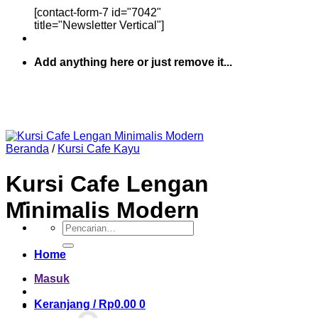
[contact-form-7 id="7042"
title="Newsletter Vertical"]
Add anything here or just remove it...
Beranda
/
Kursi Cafe Kayu
Kursi Cafe Lengan
Minimalis Modern
Pencarian
untuk:
Home
Masuk
Keranjang /
Rp
0.00
0