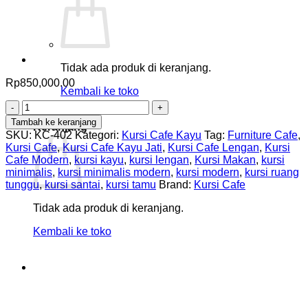
Tidak ada produk di keranjang.
Rp
850,000.00
Kembali ke toko
Kuantitas
0
Kursi
Tambah ke keranjang
Keranjang
Cafe
SKU:
KC-402
Kategori:
Kursi Cafe Kayu
Tag:
Furniture Cafe
,
Lengan
Kursi Cafe
,
Kursi Cafe Kayu Jati
,
Kursi Cafe Lengan
,
Kursi
Minimalis
Cafe Modern
,
kursi kayu
,
kursi lengan
,
Kursi Makan
,
kursi
Modern
minimalis
,
kursi minimalis modern
,
kursi modern
,
kursi ruang
tunggu
,
kursi santai
,
kursi tamu
Brand:
Kursi Cafe
Tidak ada produk di keranjang.
Kembali ke toko