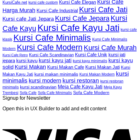
Kursi Cafe
Kursi Cafe Elegan
KursiCafe.net
kursi cafe custom
Kursi Cafe Jati
Harga Murah
Kursi Cafe Industrial
Kursi
Kursi Cafe Jepara
Kursi cafe Jati Jepara
Kursi Cafe Kayu Jati
Cafe Kayu
kursi cafe
Kursi Cafe Minimalis
Kursi Cafe Minimalis
klasik
Kursi Cafe Modern
Kursi Cafe Murah
Modern
Kursi Cafe Unik
kursi jati
Kursi Cafe Scandinavian
Kursi Cafe Retro
kursi kayu jati
kursi kayu
kursi kayu
jepara
kursi kayu minimalis
Kursi Makan
solid
Kursi Makan Jati
Kursi Makan Cafe
Kursi
kursi
kursi makan minimalis
Makan Kayu Jati
Kursi Makan Modern
minimalis
kursi restoran
kursi modern
kursi restoran
Meja Cafe Kayu Jati
kursi scandinavian
Meja Kayu
minimalis
Sofa Cafe Modern
Trembesi
Sofa Cafe
Sofa Cafe Minimalis
Signup for Newsletter
Open this in UX Builder to add and edit content