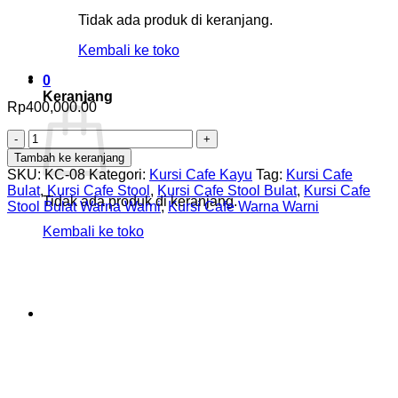
Tidak ada produk di keranjang.
Kembali ke toko
0
Keranjang
Rp
400,000.00
Kuantitas
Kursi
Tambah ke keranjang
Cafe
SKU:
KC-08
Kategori:
Kursi Cafe Kayu
Tag:
Kursi Cafe
Stool
Bulat
,
Kursi Cafe Stool
,
Kursi Cafe Stool Bulat
,
Kursi Cafe
Bulat
Tidak ada produk di keranjang.
Stool Bulat Warna Warni
,
Kursi Cafe Warna Warni
Warna
Kembali ke toko
Warni