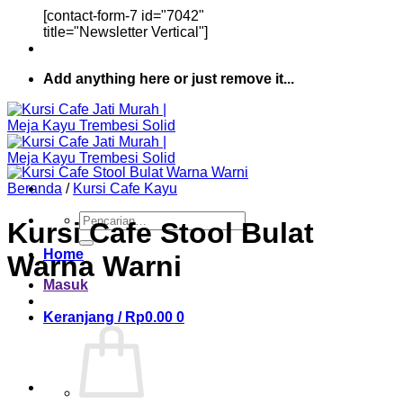
[contact-form-7 id="7042"
title="Newsletter Vertical"]
Add anything here or just remove it...
Beranda
/
Kursi Cafe Kayu
Pencarian
Kursi Cafe Stool Bulat
untuk:
Home
Warna Warni
Masuk
Keranjang /
Rp
0.00
0