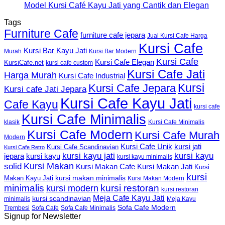
Model Kursi Café Kayu Jati yang Cantik dan Elegan
Tags
Furniture Cafe
furniture cafe jepara
Jual Kursi Cafe Harga
Kursi Cafe
Kursi Bar Kayu Jati
Murah
Kursi Bar Modern
Kursi Cafe
Kursi Cafe Elegan
KursiCafe.net
kursi cafe custom
Kursi Cafe Jati
Harga Murah
Kursi Cafe Industrial
Kursi
Kursi Cafe Jepara
Kursi cafe Jati Jepara
Kursi Cafe Kayu Jati
Cafe Kayu
kursi cafe
Kursi Cafe Minimalis
Kursi Cafe Minimalis
klasik
Kursi Cafe Modern
Kursi Cafe Murah
Modern
Kursi Cafe Unik
kursi jati
Kursi Cafe Scandinavian
Kursi Cafe Retro
kursi kayu jati
kursi kayu
kursi kayu
jepara
kursi kayu minimalis
Kursi Makan
solid
Kursi Makan Jati
Kursi Makan Cafe
Kursi
kursi
kursi makan minimalis
Makan Kayu Jati
Kursi Makan Modern
minimalis
kursi restoran
kursi modern
kursi restoran
Meja Cafe Kayu Jati
kursi scandinavian
Meja Kayu
minimalis
Sofa Cafe Modern
Trembesi
Sofa Cafe
Sofa Cafe Minimalis
Signup for Newsletter