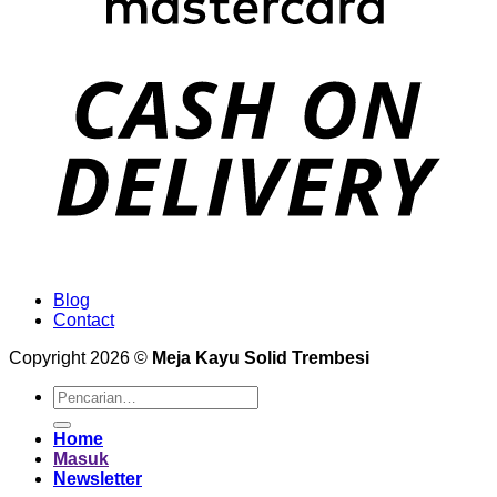
Blog
Contact
Copyright 2026 ©
Meja Kayu Solid Trembesi
Pencarian
untuk:
Home
Masuk
Newsletter