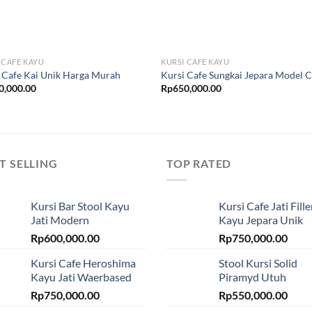
 CAFE KAYU
KURSI CAFE KAYU
 Cafe Kai Unik Harga Murah
Kursi Cafe Sungkai Jepara Model 
0,000.00
Rp
650,000.00
T SELLING
TOP RATED
Kursi Bar Stool Kayu
Kursi Cafe Jati Fille
Jati Modern
Kayu Jepara Unik
Rp
600,000.00
Rp
750,000.00
Kursi Cafe Heroshima
Stool Kursi Solid
Kayu Jati Waerbased
Piramyd Utuh
Rp
750,000.00
Rp
550,000.00