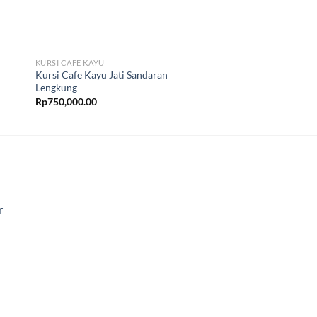
KURSI CAFE KAYU
KURSI CAFE KAYU
Kursi Cafe Kayu Jati Sandaran
C
Kursi Cafe Sungkai 
Lengkung
Rp
1,000,000.00
Rp
750,000.00
r