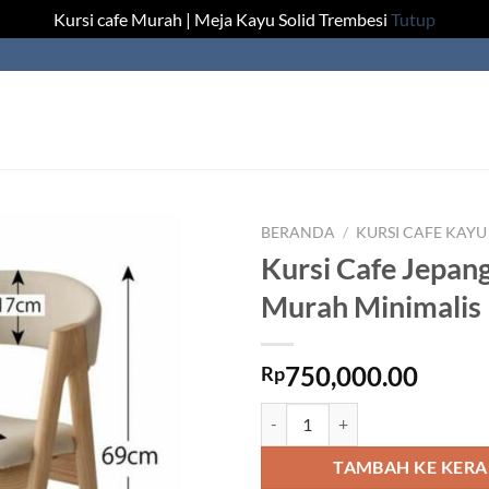
Kursi cafe Murah | Meja Kayu Solid Trembesi
Tutup
BERANDA
/
KURSI CAFE KAYU
Kursi Cafe Jepan
Murah Minimalis
750,000.00
Rp
Kuantitas Kursi Cafe Jepang Har
TAMBAH KE KER