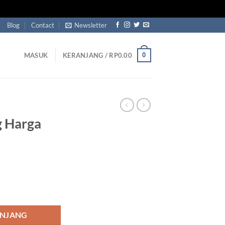
Blog
Contact
Newsletter
0
MASUK
KERANJANG /
RP
0.00
g Harga
ga Murah Minimalis
ANJANG