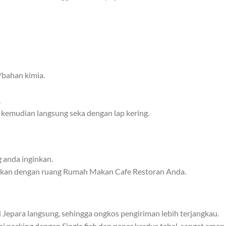
/bahan kimia.
.
kemudian langsung seka dengan lap kering.
 anda inginkan.
aikan dengan ruang Rumah Makan Cafe Restoran Anda.
Jepara langsung, sehingga ongkos pengiriman lebih terjangkau.
packing dengan Single fish dan paper kardus tebal, sangat aman