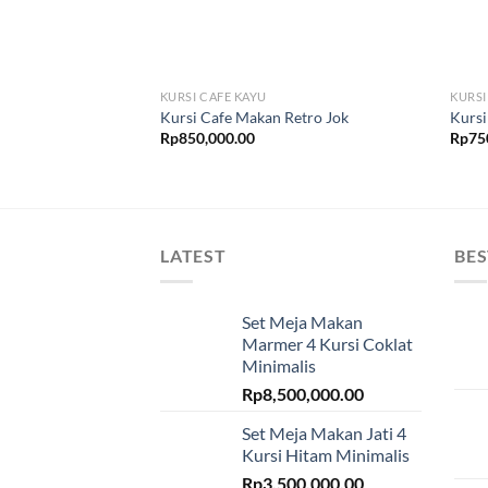
KURSI CAFE KAYU
KURSI
Kursi Cafe Makan Retro Jok
Kursi
Rp
850,000.00
Rp
75
LATEST
BES
Set Meja Makan
Marmer 4 Kursi Coklat
Minimalis
Rp
8,500,000.00
Set Meja Makan Jati 4
Kursi Hitam Minimalis
Rp
3,500,000.00