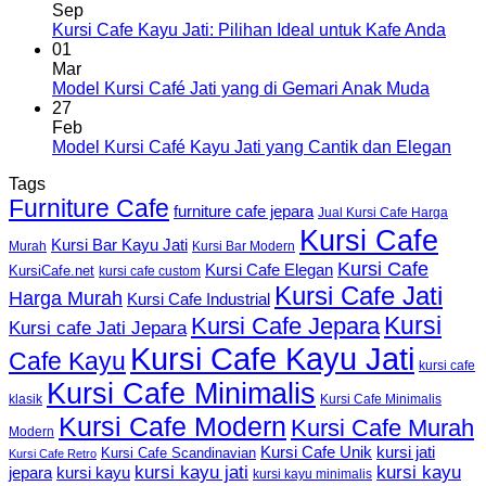
Sep
Kursi Cafe Kayu Jati: Pilihan Ideal untuk Kafe Anda
01
Mar
Model Kursi Café Jati yang di Gemari Anak Muda
27
Feb
Model Kursi Café Kayu Jati yang Cantik dan Elegan
Tags
Furniture Cafe
furniture cafe jepara
Jual Kursi Cafe Harga
Kursi Cafe
Kursi Bar Kayu Jati
Murah
Kursi Bar Modern
Kursi Cafe
Kursi Cafe Elegan
KursiCafe.net
kursi cafe custom
Kursi Cafe Jati
Harga Murah
Kursi Cafe Industrial
Kursi
Kursi Cafe Jepara
Kursi cafe Jati Jepara
Kursi Cafe Kayu Jati
Cafe Kayu
kursi cafe
Kursi Cafe Minimalis
Kursi Cafe Minimalis
klasik
Kursi Cafe Modern
Kursi Cafe Murah
Modern
Kursi Cafe Unik
kursi jati
Kursi Cafe Scandinavian
Kursi Cafe Retro
kursi kayu jati
kursi kayu
kursi kayu
jepara
kursi kayu minimalis