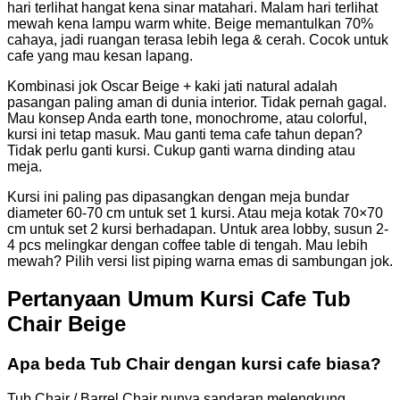
hari terlihat hangat kena sinar matahari. Malam hari terlihat
mewah kena lampu warm white. Beige memantulkan 70%
cahaya, jadi ruangan terasa lebih lega & cerah. Cocok untuk
cafe yang mau kesan lapang.
Kombinasi jok Oscar Beige + kaki jati natural adalah
pasangan paling aman di dunia interior. Tidak pernah gagal.
Mau konsep Anda earth tone, monochrome, atau colorful,
kursi ini tetap masuk. Mau ganti tema cafe tahun depan?
Tidak perlu ganti kursi. Cukup ganti warna dinding atau
meja.
Kursi ini paling pas dipasangkan dengan meja bundar
diameter 60-70 cm untuk set 1 kursi. Atau meja kotak 70×70
cm untuk set 2 kursi berhadapan. Untuk area lobby, susun 2-
4 pcs melingkar dengan coffee table di tengah. Mau lebih
mewah? Pilih versi list piping warna emas di sambungan jok.
Pertanyaan Umum Kursi Cafe Tub
Chair Beige
Apa beda Tub Chair dengan kursi cafe biasa?
Tub Chair / Barrel Chair punya sandaran melengkung