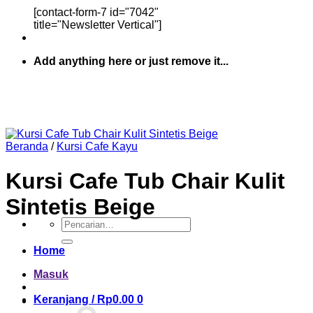
[contact-form-7 id="7042"
title="Newsletter Vertical"]
Add anything here or just remove it...
Beranda
/
Kursi Cafe Kayu
Kursi Cafe Tub Chair Kulit
Sintetis Beige
Pencarian
untuk:
Home
Masuk
Keranjang /
Rp
0.00
0