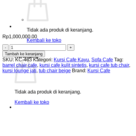
Tidak ada produk di keranjang.
Rp
1,000,000.00
Kembali ke toko
Kuantitas
0
Kursi
Tambah ke keranjang
Keranjang
Cafe
SKU:
KC-463
Kategori:
Kursi Cafe Kayu
,
Sofa Cafe
Tag:
Tub
barrel chair cafe
,
kursi cafe kulit sintetis
,
kursi cafe tub chair
,
Chair
kursi lounge jati
,
tub chair beige
Brand:
Kursi Cafe
Kulit
Sintetis
Beige
Tidak ada produk di keranjang.
Kembali ke toko