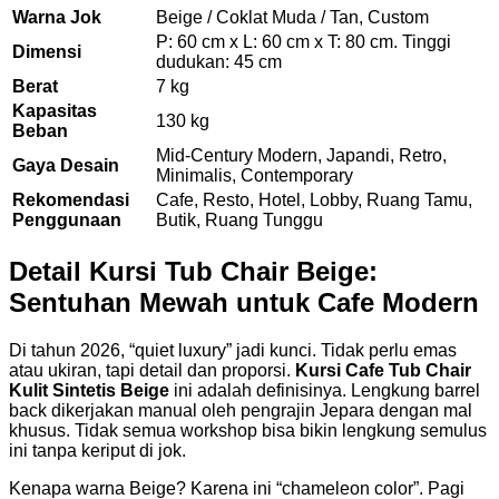
Warna Jok
Beige / Coklat Muda / Tan, Custom
P: 60 cm x L: 60 cm x T: 80 cm. Tinggi
Dimensi
dudukan: 45 cm
Berat
7 kg
Kapasitas
130 kg
Beban
Mid-Century Modern, Japandi, Retro,
Gaya Desain
Minimalis, Contemporary
Rekomendasi
Cafe, Resto, Hotel, Lobby, Ruang Tamu,
Penggunaan
Butik, Ruang Tunggu
Detail Kursi Tub Chair Beige:
Sentuhan Mewah untuk Cafe Modern
Di tahun 2026, “quiet luxury” jadi kunci. Tidak perlu emas
atau ukiran, tapi detail dan proporsi.
Kursi Cafe Tub Chair
Kulit Sintetis Beige
ini adalah definisinya. Lengkung barrel
back dikerjakan manual oleh pengrajin Jepara dengan mal
khusus. Tidak semua workshop bisa bikin lengkung semulus
ini tanpa keriput di jok.
Kenapa warna Beige? Karena ini “chameleon color”. Pagi