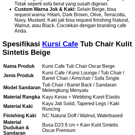
Tidak seperti sofa berat yang susah digeser.
Custom Warna Jok & Kaki:
Selain Beige, bisa
request warna: Hitam, Dark Brown, Olive, Terracotta,
Navy, Mustard. Kaki jati bisa request finishing Natural,
Walnut, atau Black. Cocokkan dengan branding cafe
Anda.
Spesifikasi
Kursi Cafe
Tub Chair Kulit
Sintetis Beige
Nama Produk
Kursi Cafe Tub Chair Oscar Beige
Kursi Cafe / Kursi Lounge / Tub Chair /
Jenis Produk
Barrel Chair / Armchair / Sofa Single
Tub Chair / Barrel Back / Sandaran
Model Sandaran
Melengkung Menyatu
Material Rangka
Kayu Keras + Webbing Karet Elastis
Kayu Jati Solid, Tapered Legs / Kaki
Material Kaki
Runcing
Finishing Kaki
NC Natural Doff / Walnut, Waterbased
Material
Busa D23 8 cm + Kain Kulit Sintetis
Dudukan &
Oscar Premium
Sandaran