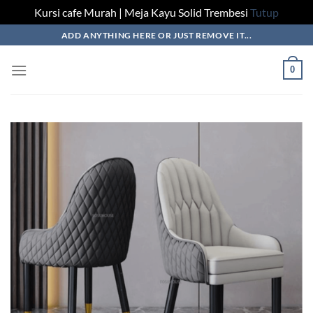
Kursi cafe Murah | Meja Kayu Solid Trembesi
Tutup
Skip
ADD ANYTHING HERE OR JUST REMOVE IT...
to
content
0