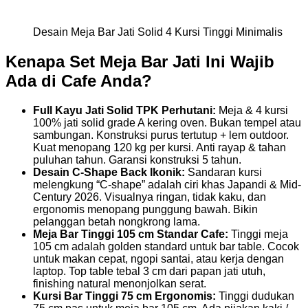
Desain Meja Bar Jati Solid 4 Kursi Tinggi Minimalis
Kenapa Set Meja Bar Jati Ini Wajib
Ada di Cafe Anda?
Full Kayu Jati Solid TPK Perhutani:
Meja & 4 kursi
100% jati solid grade A kering oven. Bukan tempel atau
sambungan. Konstruksi purus tertutup + lem outdoor.
Kuat menopang 120 kg per kursi. Anti rayap & tahan
puluhan tahun. Garansi konstruksi 5 tahun.
Desain C-Shape Back Ikonik:
Sandaran kursi
melengkung “C-shape” adalah ciri khas Japandi & Mid-
Century 2026. Visualnya ringan, tidak kaku, dan
ergonomis menopang punggung bawah. Bikin
pelanggan betah nongkrong lama.
Meja Bar Tinggi 105 cm Standar Cafe:
Tinggi meja
105 cm adalah golden standard untuk bar table. Cocok
untuk makan cepat, ngopi santai, atau kerja dengan
laptop. Top table tebal 3 cm dari papan jati utuh,
finishing natural menonjolkan serat.
Kursi Bar Tinggi 75 cm Ergonomis:
Tinggi dudukan