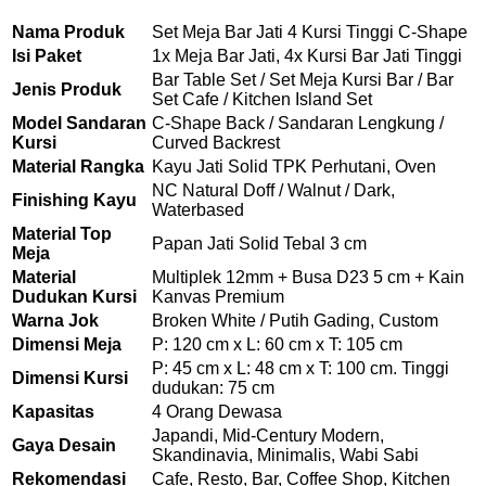
Nama Produk
Set Meja Bar Jati 4 Kursi Tinggi C-Shape
Isi Paket
1x Meja Bar Jati, 4x Kursi Bar Jati Tinggi
Bar Table Set / Set Meja Kursi Bar / Bar
Jenis Produk
Set Cafe / Kitchen Island Set
Model Sandaran
C-Shape Back / Sandaran Lengkung /
Kursi
Curved Backrest
Material Rangka
Kayu Jati Solid TPK Perhutani, Oven
NC Natural Doff / Walnut / Dark,
Finishing Kayu
Waterbased
Material Top
Papan Jati Solid Tebal 3 cm
Meja
Material
Multiplek 12mm + Busa D23 5 cm + Kain
Dudukan Kursi
Kanvas Premium
Warna Jok
Broken White / Putih Gading, Custom
Dimensi Meja
P: 120 cm x L: 60 cm x T: 105 cm
P: 45 cm x L: 48 cm x T: 100 cm. Tinggi
Dimensi Kursi
dudukan: 75 cm
Kapasitas
4 Orang Dewasa
Japandi, Mid-Century Modern,
Gaya Desain
Skandinavia, Minimalis, Wabi Sabi
Rekomendasi
Cafe, Resto, Bar, Coffee Shop, Kitchen