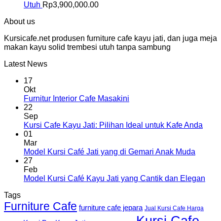
Utuh
Rp
3,900,000.00
About us
Kursicafe.net produsen furniture cafe kayu jati, dan juga meja
makan kayu solid trembesi utuh tanpa sambung
Latest News
17
Okt
Furnitur Interior Cafe Masakini
22
Sep
Kursi Cafe Kayu Jati: Pilihan Ideal untuk Kafe Anda
01
Mar
Model Kursi Café Jati yang di Gemari Anak Muda
27
Feb
Model Kursi Café Kayu Jati yang Cantik dan Elegan
Tags
Furniture Cafe
furniture cafe jepara
Jual Kursi Cafe Harga
Kursi Cafe