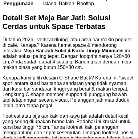
Penggunaan
Island, Balkon, Rooftop
Detail Set Meja Bar Jati: Solusi
Cerdas untuk Space Terbatas
Di tahun 2026, “vertical dining” atau area bar makin populer
di cafe. Kenapa? Karena hemat space & mendorong
interaksi.
Meja Bar Jati Solid 4 Kursi Tinggi Minimalis
ini
adalah solusi paling tepat. Dengan footprint hanya 120×60
cm, Anda sudah dapat 4 seating. Bandingkan dengan meja
makan biasa yang butuh 150×80 cm.
Kenapa kami pilih desain C-Shape Back? Karena ini “sweet
spot” antara kursi bar tanpa sandaran yang tidak nyaman,
dan kursi bar sandaran tinggi yang berat & makan tempat.
Lengkung C-shape memberi support di punggung bawah
tapi tetap ringan secara visual. Pelanggan jadi mau duduk
lebih lama tanpa pegal.
Footrest atau pijakan kaki dari kayu jati adalah detail kecil
yang sering dilupakan brand lain. Padahal ini krusial untuk
kursi bar tinggi 75 cm. Tanpa footrest, kaki pelanggan
menggantung dan cepat kesemutan. Dengan footrest, posisi