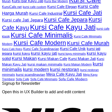
Kursi Bar Kayu Jati
Murah
Kursi Bar Modern
Kursi Cafe
Kursi Cafe Elegan
KursiCafe.net
kursi cafe custom
Kursi Cafe Jati
Harga Murah
Kursi Cafe Industrial
Kursi
Kursi Cafe Jepara
Kursi cafe Jati Jepara
Kursi Cafe Kayu Jati
Cafe Kayu
kursi cafe
Kursi Cafe Minimalis
Kursi Cafe Minimalis
klasik
Kursi Cafe Modern
Kursi Cafe Murah
Modern
Kursi Cafe Unik
kursi jati
Kursi Cafe Scandinavian
Kursi Cafe Retro
kursi kayu jati
kursi kayu
kursi kayu
jepara
kursi kayu minimalis
Kursi Makan
solid
Kursi Makan Jati
Kursi Makan Cafe
Kursi
kursi
kursi makan minimalis
Makan Kayu Jati
Kursi Makan Modern
minimalis
kursi restoran
kursi modern
kursi restoran
Meja Cafe Kayu Jati
kursi scandinavian
Meja Kayu
minimalis
Sofa Cafe Modern
Trembesi
Sofa Cafe
Sofa Cafe Minimalis
Signup for Newsletter
Open this in UX Builder to add and edit content