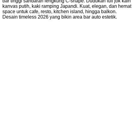
bar tinggi sandaran lengkung C-shape. Dudukan full jok kain
kanvas putih, kaki ramping Japandi. Kuat, elegan, dan hemat
space untuk cafe, resto, kitchen island, hingga balkon.
Desain timeless 2026 yang bikin area bar auto estetik.