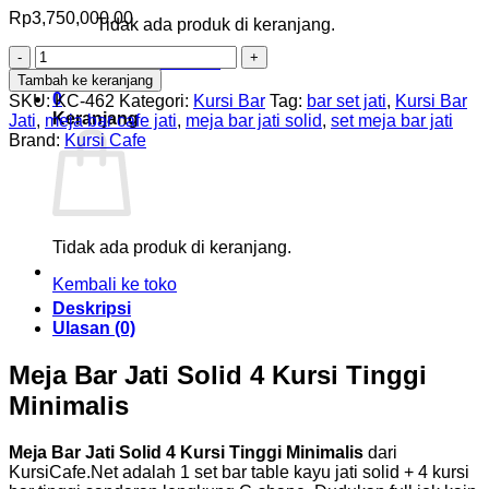
Rp
3,750,000.00
Tidak ada produk di keranjang.
Kuantitas
Kembali ke toko
Meja
Tambah ke keranjang
Bar
0
SKU:
KC-462
Kategori:
Kursi Bar
Tag:
bar set jati
,
Kursi Bar
Jati
Keranjang
Jati
,
meja bar cafe jati
,
meja bar jati solid
,
set meja bar jati
Solid
Brand:
Kursi Cafe
4
Kursi
Tinggi
Minimalis
Tidak ada produk di keranjang.
Kembali ke toko
Deskripsi
Ulasan (0)
Meja Bar Jati Solid 4 Kursi Tinggi
Minimalis
Meja Bar Jati Solid 4 Kursi Tinggi Minimalis
dari
KursiCafe.Net adalah 1 set bar table kayu jati solid + 4 kursi