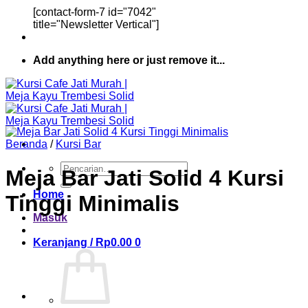
[contact-form-7 id="7042"
title="Newsletter Vertical"]
Add anything here or just remove it...
Beranda
/
Kursi Bar
Pencarian
Meja Bar Jati Solid 4 Kursi
untuk:
Home
Tinggi Minimalis
Masuk
Keranjang /
Rp
0.00
0