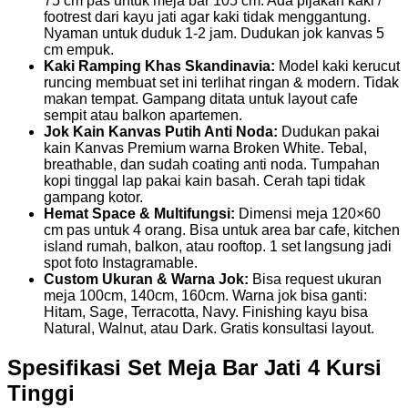
75 cm pas untuk meja bar 105 cm. Ada pijakan kaki /
footrest dari kayu jati agar kaki tidak menggantung.
Nyaman untuk duduk 1-2 jam. Dudukan jok kanvas 5
cm empuk.
Kaki Ramping Khas Skandinavia:
Model kaki kerucut
runcing membuat set ini terlihat ringan & modern. Tidak
makan tempat. Gampang ditata untuk layout cafe
sempit atau balkon apartemen.
Jok Kain Kanvas Putih Anti Noda:
Dudukan pakai
kain Kanvas Premium warna Broken White. Tebal,
breathable, dan sudah coating anti noda. Tumpahan
kopi tinggal lap pakai kain basah. Cerah tapi tidak
gampang kotor.
Hemat Space & Multifungsi:
Dimensi meja 120×60
cm pas untuk 4 orang. Bisa untuk area bar cafe, kitchen
island rumah, balkon, atau rooftop. 1 set langsung jadi
spot foto Instagramable.
Custom Ukuran & Warna Jok:
Bisa request ukuran
meja 100cm, 140cm, 160cm. Warna jok bisa ganti:
Hitam, Sage, Terracotta, Navy. Finishing kayu bisa
Natural, Walnut, atau Dark. Gratis konsultasi layout.
Spesifikasi Set Meja Bar Jati 4 Kursi
Tinggi