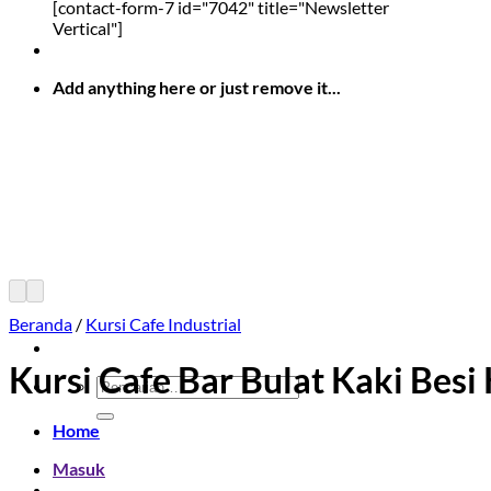
[contact-form-7 id="7042" title="Newsletter
Vertical"]
Add anything here or just remove it...
Beranda
/
Kursi Cafe Industrial
Kursi Cafe Bar Bulat Kaki Besi
Pencarian
untuk:
Home
Masuk