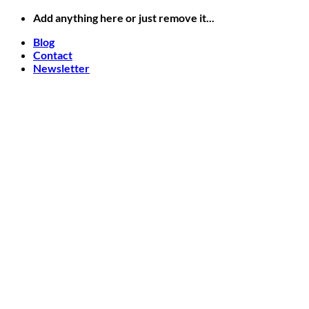
Skip
Add anything here or just remove it...
to
Blog
content
Contact
Newsletter