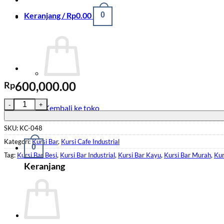
Keranjang /
Rp
0.00
0
600,000.00
Rp
Kuantitas Kursi Cafe Bar Bulat Kaki Besi KC-048
Kembali ke toko
SKU:
KC-048
Kategori:
Kursi Bar
,
Kursi Cafe Industrial
0
Tag:
Kursi Bar Besi
,
Kursi Bar Industrial
,
Kursi Bar Kayu
,
Kursi Bar Murah
,
Kur
Keranjang