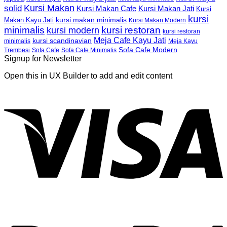
Kursi Makan
solid
Kursi Makan Jati
Kursi Makan Cafe
Kursi
kursi
kursi makan minimalis
Makan Kayu Jati
Kursi Makan Modern
minimalis
kursi restoran
kursi modern
kursi restoran
Meja Cafe Kayu Jati
kursi scandinavian
Meja Kayu
minimalis
Sofa Cafe Modern
Trembesi
Sofa Cafe
Sofa Cafe Minimalis
Signup for Newsletter
Open this in UX Builder to add and edit content