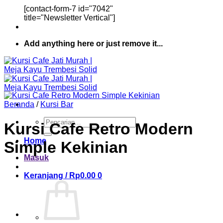
[contact-form-7 id="7042"
title="Newsletter Vertical"]
Add anything here or just remove it...
Beranda
/
Kursi Bar
Pencarian
Kursi Cafe Retro Modern
untuk:
Home
Simple Kekinian
Masuk
Keranjang /
Rp
0.00
0