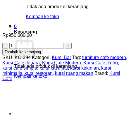
Tidak ada produk di keranjang.
Kembali ke toko
0
Keranjang
Rp
950,000.00
Kuantitas
Kursi
Tambah ke keranjang
Cafe
SKU:
KC-394
Kategori:
Kursi Bar
Tag:
furniture cafe modern
,
Retro
Kursi Cafe Jepara
,
Kursi Cafe Modern
,
Kursi Cafe Retro
,
Modern
Tidak ada produk di keranjang.
kursi cafe simple
,
kursi kayu jati
,
kursi kekinian
,
kursi
Simple
minimalis
,
kursi restoran
,
kursi ruang makan
Brand:
Kursi
Kembali ke toko
Kekinian
Cafe