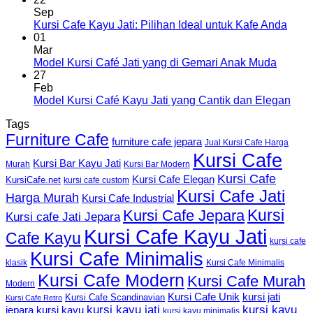
Sep
Kursi Cafe Kayu Jati: Pilihan Ideal untuk Kafe Anda
01
Mar
Model Kursi Café Jati yang di Gemari Anak Muda
27
Feb
Model Kursi Café Kayu Jati yang Cantik dan Elegan
Tags
Furniture Cafe
furniture cafe jepara
Jual Kursi Cafe Harga
Kursi Cafe
Kursi Bar Kayu Jati
Murah
Kursi Bar Modern
Kursi Cafe
Kursi Cafe Elegan
KursiCafe.net
kursi cafe custom
Kursi Cafe Jati
Harga Murah
Kursi Cafe Industrial
Kursi
Kursi Cafe Jepara
Kursi cafe Jati Jepara
Kursi Cafe Kayu Jati
Cafe Kayu
kursi cafe
Kursi Cafe Minimalis
Kursi Cafe Minimalis
klasik
Kursi Cafe Modern
Kursi Cafe Murah
Modern
Kursi Cafe Unik
kursi jati
Kursi Cafe Scandinavian
Kursi Cafe Retro
kursi kayu jati
kursi kayu
kursi kayu
jepara
kursi kayu minimalis