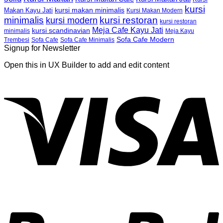
kursi
kursi makan minimalis
Makan Kayu Jati
Kursi Makan Modern
minimalis
kursi restoran
kursi modern
kursi restoran
Meja Cafe Kayu Jati
kursi scandinavian
Meja Kayu
minimalis
Sofa Cafe Modern
Trembesi
Sofa Cafe
Sofa Cafe Minimalis
Signup for Newsletter
Open this in UX Builder to add and edit content