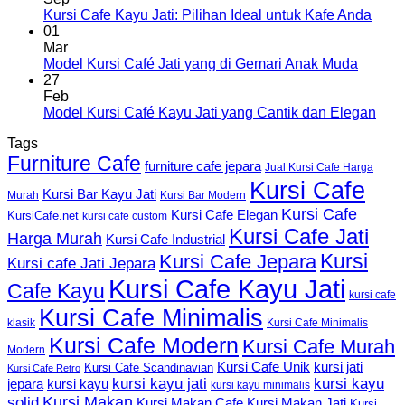
Kursi Cafe Kayu Jati: Pilihan Ideal untuk Kafe Anda
01
Mar
Model Kursi Café Jati yang di Gemari Anak Muda
27
Feb
Model Kursi Café Kayu Jati yang Cantik dan Elegan
Tags
Furniture Cafe
furniture cafe jepara
Jual Kursi Cafe Harga
Kursi Cafe
Kursi Bar Kayu Jati
Murah
Kursi Bar Modern
Kursi Cafe
Kursi Cafe Elegan
KursiCafe.net
kursi cafe custom
Kursi Cafe Jati
Harga Murah
Kursi Cafe Industrial
Kursi
Kursi Cafe Jepara
Kursi cafe Jati Jepara
Kursi Cafe Kayu Jati
Cafe Kayu
kursi cafe
Kursi Cafe Minimalis
Kursi Cafe Minimalis
klasik
Kursi Cafe Modern
Kursi Cafe Murah
Modern
Kursi Cafe Unik
kursi jati
Kursi Cafe Scandinavian
Kursi Cafe Retro
kursi kayu jati
kursi kayu
kursi kayu
jepara
kursi kayu minimalis
Kursi Makan
solid
Kursi Makan Jati
Kursi Makan Cafe
Kursi