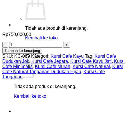
Tidak ada produk di keranjang.
Rp
750,000.00
Kembali ke toko
Kuantitas
0
Kursi
Tambah ke keranjang
Keranjang
Cafe
SKU:
KC-069
Kategori:
Kursi Cafe Kayu
Tag:
Kursi Cafe
Natural
Dudukan Jok
,
Kursi Cafe Jepara
,
Kursi Cafe Kayu Jati
,
Kursi
Tanganan
Cafe Minimalis
,
Kursi Cafe Murah
,
Kursi Cafe Natural
,
Kursi
Dudukan
Cafe Natural Tanganan Dudukan Hijau
,
Kursi Cafe
Hijau
Tanganan
Tidak ada produk di keranjang.
Kembali ke toko