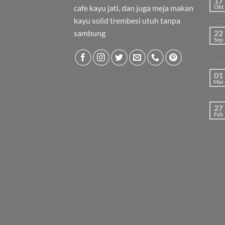
17
cafe kayu jati, dan juga meja makan
Okt
kayu solid trembesi utuh tanpa
sambung
22
Sep
01
Mar
27
Feb