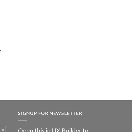
h
SIGNUP FOR NEWSLETTER
Open this in UX Builder to
ara