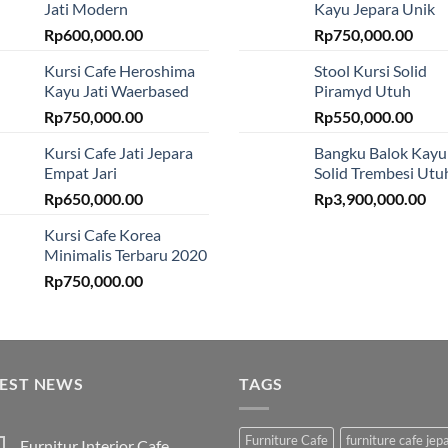
Jati Modern
Kayu Jepara Unik
Rp
600,000.00
Rp
750,000.00
Kursi Cafe Heroshima
Stool Kursi Solid
Kayu Jati Waerbased
Piramyd Utuh
Rp
750,000.00
Rp
550,000.00
Kursi Cafe Jati Jepara
Bangku Balok Kayu
Empat Jari
Solid Trembesi Utu
Rp
650,000.00
Rp
3,900,000.00
Kursi Cafe Korea
Minimalis Terbaru 2020
Rp
750,000.00
TEST NEWS
TAGS
Furniture Cafe
furniture cafe jep
Furnitur Interior Cafe