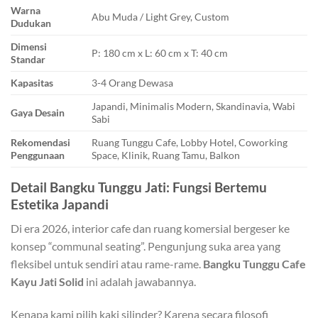
Warna
Abu Muda / Light Grey, Custom
Dudukan
Dimensi
P: 180 cm x L: 60 cm x T: 40 cm
Standar
Kapasitas
3-4 Orang Dewasa
Japandi, Minimalis Modern, Skandinavia, Wabi
Gaya Desain
Sabi
Rekomendasi
Ruang Tunggu Cafe, Lobby Hotel, Coworking
Penggunaan
Space, Klinik, Ruang Tamu, Balkon
Detail Bangku Tunggu Jati: Fungsi Bertemu
Estetika Japandi
Di era 2026, interior cafe dan ruang komersial bergeser ke
konsep “communal seating”. Pengunjung suka area yang
fleksibel untuk sendiri atau rame-rame.
Bangku Tunggu Cafe
Kayu Jati Solid
ini adalah jawabannya.
Kenapa kami pilih kaki silinder? Karena secara filosofi