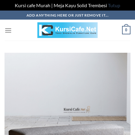
Kursi cafe Murah | Meja Kayu Solid Trembesi
Tutup
Skip
ADD ANYTHING HERE OR JUST REMOVE IT...
to
content
0