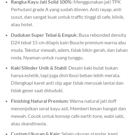
Rangka Kayu Jati Solid 100%:
Menggunakan jati TPK
Perhutani grade A yang sudah dioven. Anti rayap, anti
susut, dan sangat kuat untuk traffic tinggi di cafe, klinik,
atau hotel.
Dudukan Super Tebal & Empuk:
Busa rebonded density
D24 tebal 15 cm dilapis kain Boucle premium warna abu
muda. Tekstur mewah, adem, tidak bikin gerah, dan tahan
noda. Nyaman untuk ruang tunggu.
Kaki Silinder Unik & Stabil:
Desain kaki bulat bukan
hanya estetik, tapi juga distribusi beban lebih merata.
Dilengkapi karet anti slip agar tidak merusak lantai dan
tidak geser saat diduduki.
Finishing Natural Premium:
Warna natural jati doff
menonjolkan serat kayu asli. Memberi kesan hangat dan
mewah. Cocok untuk konsep cafe earth tone, wabi sabi,
atau skandinavia.
Custom Ukuran & Kain:
Selain ukuran standar, kami