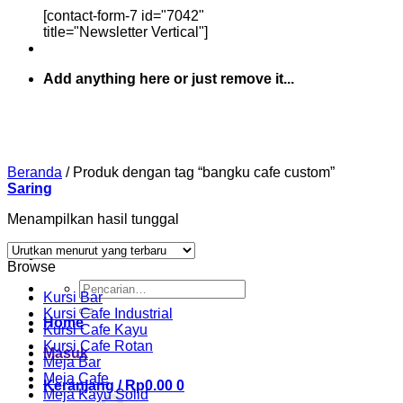
[contact-form-7 id="7042"
title="Newsletter Vertical"]
Add anything here or just remove it...
Beranda
/
Produk dengan tag “bangku cafe custom”
Saring
Menampilkan hasil tunggal
Browse
Pencarian
Kursi Bar
untuk:
Kursi Cafe Industrial
Home
Kursi Cafe Kayu
Kursi Cafe Rotan
Masuk
Meja Bar
Meja Cafe
Keranjang /
Rp
0.00
0
Meja Kayu Solid