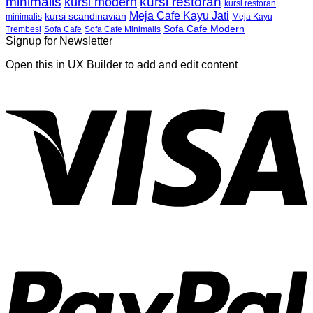
minimalis
kursi restoran
kursi modern
kursi restoran
Meja Cafe Kayu Jati
kursi scandinavian
Meja Kayu
minimalis
Sofa Cafe Modern
Trembesi
Sofa Cafe
Sofa Cafe Minimalis
Signup for Newsletter
Open this in UX Builder to add and edit content