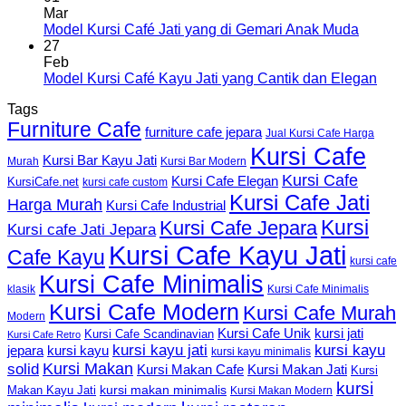
Mar
Model Kursi Café Jati yang di Gemari Anak Muda
27
Feb
Model Kursi Café Kayu Jati yang Cantik dan Elegan
Tags
Furniture Cafe
furniture cafe jepara
Jual Kursi Cafe Harga
Kursi Cafe
Kursi Bar Kayu Jati
Murah
Kursi Bar Modern
Kursi Cafe
Kursi Cafe Elegan
KursiCafe.net
kursi cafe custom
Kursi Cafe Jati
Harga Murah
Kursi Cafe Industrial
Kursi
Kursi Cafe Jepara
Kursi cafe Jati Jepara
Kursi Cafe Kayu Jati
Cafe Kayu
kursi cafe
Kursi Cafe Minimalis
Kursi Cafe Minimalis
klasik
Kursi Cafe Modern
Kursi Cafe Murah
Modern
Kursi Cafe Unik
kursi jati
Kursi Cafe Scandinavian
Kursi Cafe Retro
kursi kayu jati
kursi kayu
kursi kayu
jepara
kursi kayu minimalis
Kursi Makan
solid
Kursi Makan Jati
Kursi Makan Cafe
Kursi
kursi
kursi makan minimalis
Makan Kayu Jati
Kursi Makan Modern