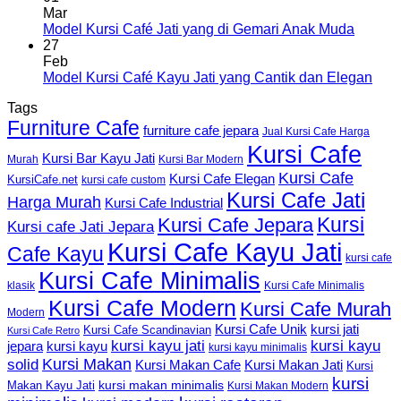
Mar
Model Kursi Café Jati yang di Gemari Anak Muda
27
Feb
Model Kursi Café Kayu Jati yang Cantik dan Elegan
Tags
Furniture Cafe
furniture cafe jepara
Jual Kursi Cafe Harga
Kursi Cafe
Kursi Bar Kayu Jati
Murah
Kursi Bar Modern
Kursi Cafe
Kursi Cafe Elegan
KursiCafe.net
kursi cafe custom
Kursi Cafe Jati
Harga Murah
Kursi Cafe Industrial
Kursi
Kursi Cafe Jepara
Kursi cafe Jati Jepara
Kursi Cafe Kayu Jati
Cafe Kayu
kursi cafe
Kursi Cafe Minimalis
Kursi Cafe Minimalis
klasik
Kursi Cafe Modern
Kursi Cafe Murah
Modern
Kursi Cafe Unik
kursi jati
Kursi Cafe Scandinavian
Kursi Cafe Retro
kursi kayu jati
kursi kayu
kursi kayu
jepara
kursi kayu minimalis
Kursi Makan
solid
Kursi Makan Jati
Kursi Makan Cafe
Kursi
kursi
kursi makan minimalis
Makan Kayu Jati
Kursi Makan Modern