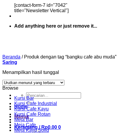
[contact-form-7 id="7042"
title="Newsletter Vertical"]
Add anything here or just remove it...
Beranda
/
Produk dengan tag “bangku cafe abu muda”
Saring
Menampilkan hasil tunggal
Browse
Pencarian
Kursi Bar
untuk:
Kursi Cafe Industrial
Home
Kursi Cafe Kayu
Kursi Cafe Rotan
Masuk
Meja Bar
Meja Cafe
Keranjang /
Rp
0.00
0
Meja Kayu Solid