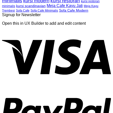
minimalis
kursi restoran
kursi modern
kursi restoran
Meja Cafe Kayu Jati
kursi scandinavian
Meja Kayu
minimalis
Sofa Cafe Modern
Trembesi
Sofa Cafe
Sofa Cafe Minimalis
Signup for Newsletter
Open this in UX Builder to add and edit content