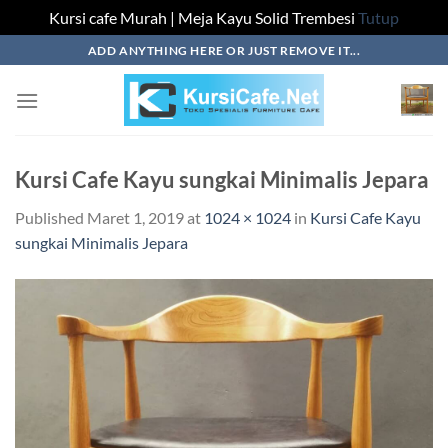
Kursi cafe Murah | Meja Kayu Solid Trembesi
Tutup
Skip
ADD ANYTHING HERE OR JUST REMOVE IT...
to
content
Kursi Cafe Kayu sungkai Minimalis Jepara
Published
Maret 1, 2019
at
1024 × 1024
in
Kursi Cafe Kayu
sungkai Minimalis Jepara