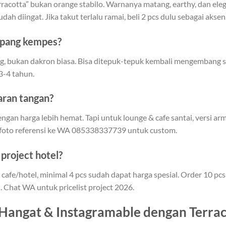
rracotta” bukan orange stabilo. Warnanya matang, earthy, dan elega
dah diingat. Jika takut terlalu ramai, beli 2 pcs dulu sebagai aksen
mpang kempes?
kg, bukan dakron biasa. Bisa ditepuk-tepuk kembali mengembang se
3-4 tahun.
aran tangan?
engan harga lebih hemat. Tapi untuk lounge & cafe santai, versi a
 foto referensi ke WA 085338337739 untuk custom.
project hotel?
cafe/hotel, minimal 4 pcs sudah dapat harga spesial. Order 10 pcs 
. Chat WA untuk pricelist project 2026.
 Hangat & Instagramable dengan Terra