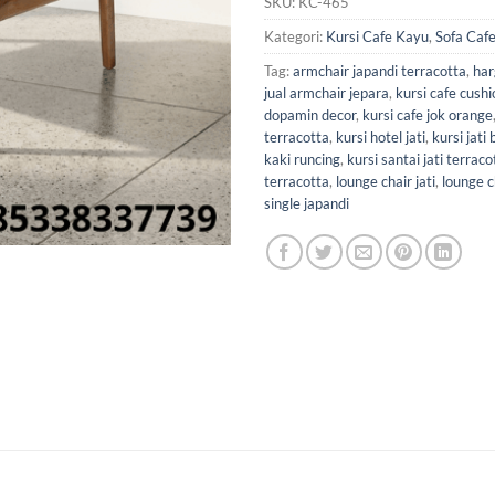
SKU:
KC-465
Kategori:
Kursi Cafe Kayu
,
Sofa Caf
Tag:
armchair japandi terracotta
,
har
jual armchair jepara
,
kursi cafe cushi
dopamin decor
,
kursi cafe jok orange
terracotta
,
kursi hotel jati
,
kursi jati
kaki runcing
,
kursi santai jati terraco
terracotta
,
lounge chair jati
,
lounge c
single japandi