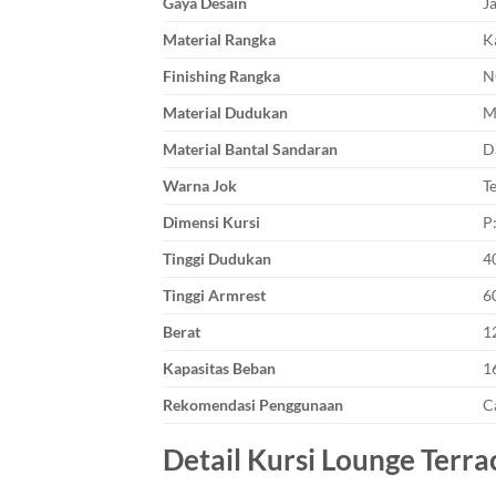
Gaya Desain
J
Material Rangka
K
Finishing Rangka
N
Material Dudukan
M
Material Bantal Sandaran
D
Warna Jok
T
Dimensi Kursi
P
Tinggi Dudukan
4
Tinggi Armrest
6
Berat
1
Kapasitas Beban
1
Rekomendasi Penggunaan
C
Detail Kursi Lounge Terr