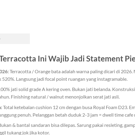
Terracotta Ini Wajib Jadi Statement Pi
026:
Terracotta / Orange bata adalah warna paling dicari di 2026. 
ik 520%. Langsung jadi focal point ruangan yang instagramable.
00% jati solid grade A kering oven. Bukan jati belanda. Konstruks
n. Finishing natural / walnut menonjolkan serat jati asli.
:
Total ketebalan cushion 12 cm dengan busa Royal Foam D23. Empu
gung penuh. Pelanggan betah duduk 2-3 jam = dwell time cafe n
kan & bantal sandaran bisa dilepas. Sarung pakai resleting, gamp
il tukang jok jika kotor.