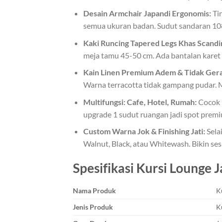
Desain Armchair Japandi Ergonomis:
Tin
semua ukuran badan. Sudut sandaran 108 
Kaki Runcing Tapered Legs Khas Scandi
meja tamu 45-50 cm. Ada bantalan karet an
Kain Linen Premium Adem & Tidak Ger
Warna terracotta tidak gampang pudar. M
Multifungsi: Cafe, Hotel, Rumah:
Cocok u
upgrade 1 sudut ruangan jadi spot prem
Custom Warna Jok & Finishing Jati:
Selai
Walnut, Black, atau Whitewash. Bikin se
Spesifikasi Kursi Lounge J
Nama Produk
K
Jenis Produk
K