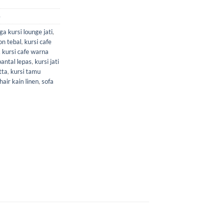
e
ga kursi lounge jati
,
on tebal
,
kursi cafe
,
kursi cafe warna
 bantal lepas
,
kursi jati
tta
,
kursi tamu
hair kain linen
,
sofa