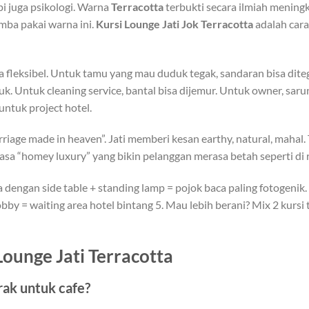
pi juga psikologi. Warna
Terracotta
terbukti secara ilmiah mening
omba pakai warna ini.
Kursi Lounge Jati Jok Terracotta
adalah car
a fleksibel. Untuk tamu yang mau duduk tegak, sandaran bisa di
uk. Untuk cleaning service, bantal bisa dijemur. Untuk owner, saru
r untuk project hotel.
rriage made in heaven”. Jati memberi kesan earthy, natural, mahal
a “homey luxury” yang bikin pelanggan merasa betah seperti di r
a dengan side table + standing lamp = pojok baca paling fotogenik.
lobby = waiting area hotel bintang 5. Mau lebih berani? Mix 2 kursi
ounge Jati Terracotta
rak untuk cafe?