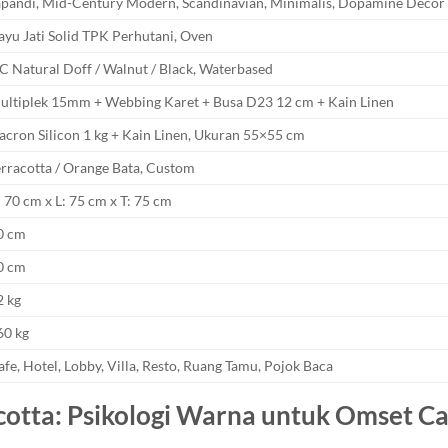
apandi, Mid-Century Modern, Scandinavian, Minimalis, Dopamine Decor
ayu Jati Solid TPK Perhutani, Oven
C Natural Doff / Walnut / Black, Waterbased
ultiplek 15mm + Webbing Karet + Busa D23 12 cm + Kain Linen
acron Silicon 1 kg + Kain Linen, Ukuran 55×55 cm
erracotta / Orange Bata, Custom
: 70 cm x L: 75 cm x T: 75 cm
0 cm
0 cm
2 kg
60 kg
afe, Hotel, Lobby, Villa, Resto, Ruang Tamu, Pojok Baca
acotta: Psikologi Warna untuk Omset Ca