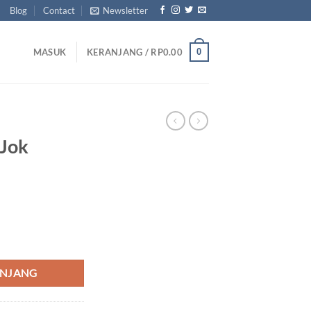
Blog
Contact
Newsletter
0
MASUK
KERANJANG /
RP
0.00
 Jok
erracotta
ANJANG