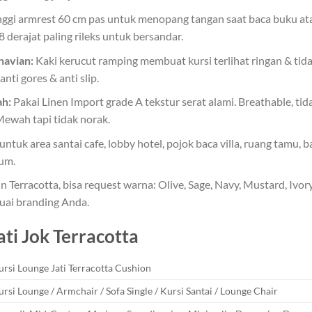
ggi armrest 60 cm pas untuk menopang tangan saat baca buku at
derajat paling rileks untuk bersandar.
navian:
Kaki kerucut ramping membuat kursi terlihat ringan & tid
ti gores & anti slip.
ah:
Pakai Linen Import grade A tekstur serat alami. Breathable, tidak
ewah tapi tidak norak.
ntuk area santai cafe, lobby hotel, pojok baca villa, ruang tamu, 
ium.
n Terracotta, bisa request warna: Olive, Sage, Navy, Mustard, Ivory
suai branding Anda.
ati Jok Terracotta
ursi Lounge Jati Terracotta Cushion
ursi Lounge / Armchair / Sofa Single / Kursi Santai / Lounge Chair