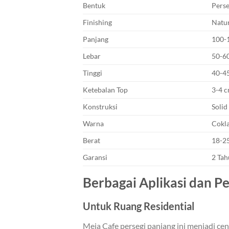
Bentuk
Perse
Finishing
Natur
Panjang
100-1
Lebar
50-60
Tinggi
40-45
Ketebalan Top
3-4 
Konstruksi
Solid
Warna
Cokla
Berat
18-25
Garansi
2 Tah
Berbagai Aplikasi dan 
Untuk Ruang Residential
Meja Cafe persegi panjang ini menjadi c