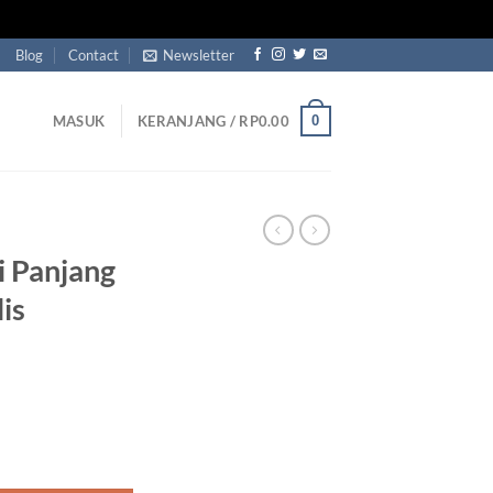
Blog
Contact
Newsletter
0
MASUK
KERANJANG /
RP
0.00
i Panjang
is
ang Kayu Jati Minimalis Modern