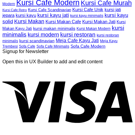
Kursi Cafe Modern
Kursi Cafe Murah
Modern
Kursi Cafe Unik
kursi jati
Kursi Cafe Scandinavian
Kursi Cafe Retro
kursi kayu jati
kursi kayu
kursi kayu
jepara
kursi kayu minimalis
Kursi Makan
solid
Kursi Makan Jati
Kursi Makan Cafe
Kursi
kursi
kursi makan minimalis
Makan Kayu Jati
Kursi Makan Modern
minimalis
kursi restoran
kursi modern
kursi restoran
Meja Cafe Kayu Jati
kursi scandinavian
Meja Kayu
minimalis
Sofa Cafe Modern
Trembesi
Sofa Cafe
Sofa Cafe Minimalis
Signup for Newsletter
Open this in UX Builder to add and edit content