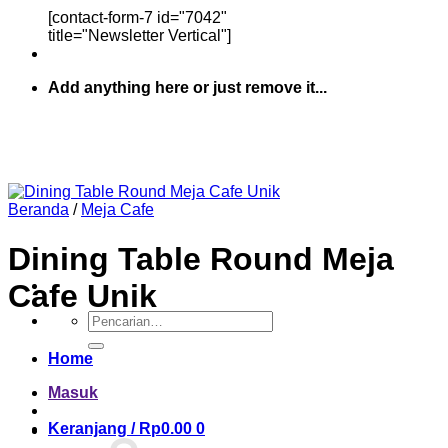
[contact-form-7 id="7042"
title="Newsletter Vertical"]
Add anything here or just remove it...
Beranda
/
Meja Cafe
Dining Table Round Meja
Cafe Unik
Pencarian
untuk:
Home
Masuk
Keranjang /
Rp
0.00
0