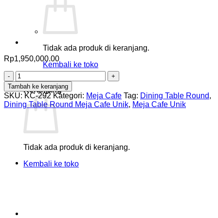
Tidak ada produk di keranjang.
Rp
1,950,000.00
Kembali ke toko
Kuantitas
0
Dining
Tambah ke keranjang
Keranjang
Table
SKU:
KC-292
Kategori:
Meja Cafe
Tag:
Dining Table Round
,
Round
Dining Table Round Meja Cafe Unik
,
Meja Cafe Unik
Meja
Cafe
Unik
Tidak ada produk di keranjang.
Kembali ke toko