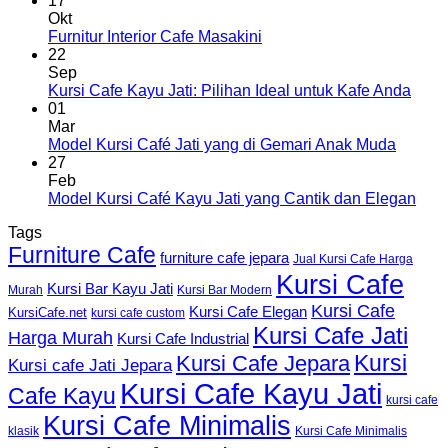
17
Okt
Furnitur Interior Cafe Masakini
22
Sep
Kursi Cafe Kayu Jati: Pilihan Ideal untuk Kafe Anda
01
Mar
Model Kursi Café Jati yang di Gemari Anak Muda
27
Feb
Model Kursi Café Kayu Jati yang Cantik dan Elegan
Tags
Furniture Cafe
furniture cafe jepara
Jual Kursi Cafe Harga
Kursi Cafe
Kursi Bar Kayu Jati
Murah
Kursi Bar Modern
Kursi Cafe
Kursi Cafe Elegan
KursiCafe.net
kursi cafe custom
Kursi Cafe Jati
Harga Murah
Kursi Cafe Industrial
Kursi
Kursi Cafe Jepara
Kursi cafe Jati Jepara
Kursi Cafe Kayu Jati
Cafe Kayu
kursi cafe
Kursi Cafe Minimalis
Kursi Cafe Minimalis
klasik