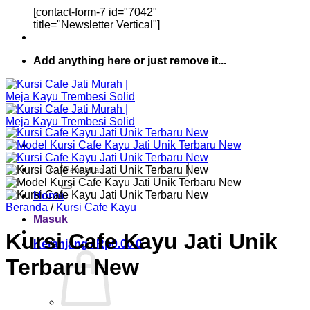
[contact-form-7 id="7042"
title="Newsletter Vertical"]
Add anything here or just remove it...
Pencarian
untuk:
Home
Beranda
/
Kursi Cafe Kayu
Masuk
Kursi Cafe Kayu Jati Unik
Keranjang /
Rp
0.00
0
Terbaru New