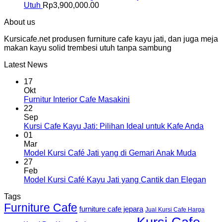
Utuh
Rp
3,900,000.00
About us
Kursicafe.net produsen furniture cafe kayu jati, dan juga meja
makan kayu solid trembesi utuh tanpa sambung
Latest News
17
Okt
Furnitur Interior Cafe Masakini
22
Sep
Kursi Cafe Kayu Jati: Pilihan Ideal untuk Kafe Anda
01
Mar
Model Kursi Café Jati yang di Gemari Anak Muda
27
Feb
Model Kursi Café Kayu Jati yang Cantik dan Elegan
Tags
Furniture Cafe
furniture cafe jepara
Jual Kursi Cafe Harga