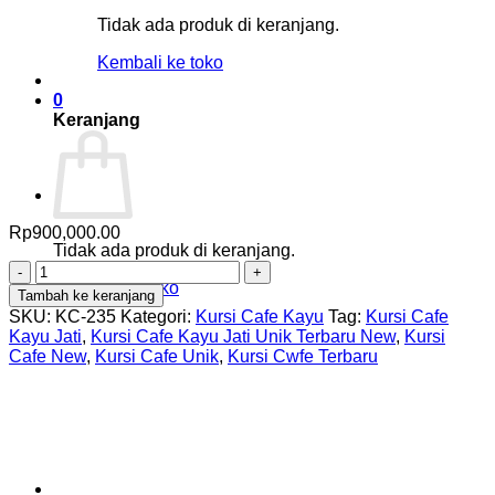
Tidak ada produk di keranjang.
Kembali ke toko
0
Keranjang
Rp
900,000.00
Tidak ada produk di keranjang.
Kuantitas
Kembali ke toko
Kursi
Tambah ke keranjang
Cafe
SKU:
KC-235
Kategori:
Kursi Cafe Kayu
Tag:
Kursi Cafe
Kayu
Kayu Jati
,
Kursi Cafe Kayu Jati Unik Terbaru New
,
Kursi
Jati
Cafe New
,
Kursi Cafe Unik
,
Kursi Cwfe Terbaru
Unik
Terbaru
New