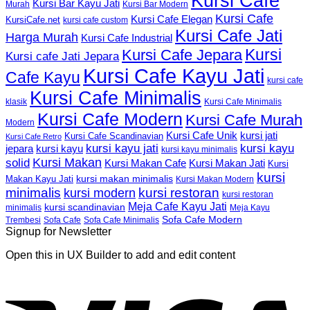
Kursi Cafe
Kursi Bar Kayu Jati
Murah
Kursi Bar Modern
Kursi Cafe
Kursi Cafe Elegan
KursiCafe.net
kursi cafe custom
Kursi Cafe Jati
Harga Murah
Kursi Cafe Industrial
Kursi
Kursi Cafe Jepara
Kursi cafe Jati Jepara
Kursi Cafe Kayu Jati
Cafe Kayu
kursi cafe
Kursi Cafe Minimalis
Kursi Cafe Minimalis
klasik
Kursi Cafe Modern
Kursi Cafe Murah
Modern
Kursi Cafe Unik
kursi jati
Kursi Cafe Scandinavian
Kursi Cafe Retro
kursi kayu jati
kursi kayu
kursi kayu
jepara
kursi kayu minimalis
Kursi Makan
solid
Kursi Makan Jati
Kursi Makan Cafe
Kursi
kursi
kursi makan minimalis
Makan Kayu Jati
Kursi Makan Modern
minimalis
kursi restoran
kursi modern
kursi restoran
Meja Cafe Kayu Jati
kursi scandinavian
Meja Kayu
minimalis
Sofa Cafe Modern
Trembesi
Sofa Cafe
Sofa Cafe Minimalis
Signup for Newsletter
Open this in UX Builder to add and edit content