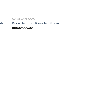
KURSI CAFE KAYU
KURSI CAFE KAYU
Kursi Cafe Dudukan 
ati
Kursi Bar Stool Kayu Jati Modern
Jepara
Rp
600,000.00
Rp
850,000.00
r