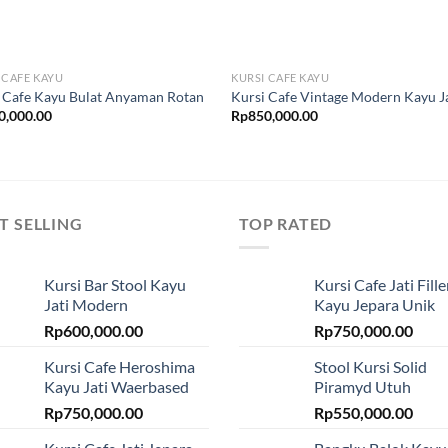
 CAFE KAYU
KURSI CAFE KAYU
 Cafe Kayu Bulat Anyaman Rotan
Kursi Cafe Vintage Modern Kayu J
0,000.00
Rp
850,000.00
T SELLING
TOP RATED
Kursi Bar Stool Kayu
Kursi Cafe Jati Fille
Jati Modern
Kayu Jepara Unik
Rp
600,000.00
Rp
750,000.00
Kursi Cafe Heroshima
Stool Kursi Solid
Kayu Jati Waerbased
Piramyd Utuh
Rp
750,000.00
Rp
550,000.00