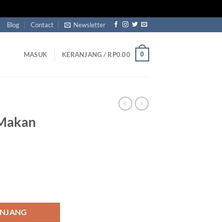
Blog
Contact
Newsletter
0
MASUK
KERANJANG /
RP
0.00
 Makan
 Sofa Tania
ANJANG