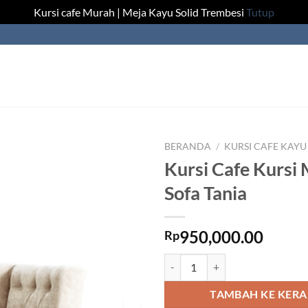
Kursi cafe Murah | Meja Kayu Solid Trembesi
Tutup
BERANDA
/
KURSI CAFE KAYU
Kursi Cafe Kursi
Sofa Tania
950,000.00
Rp
Kuantitas Kursi Cafe Kursi Makan
TAMBAH KE KER