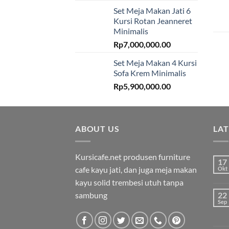
Set Meja Makan Jati 6
Kursi Rotan Jeanneret
Minimalis
Rp
7,000,000.00
Set Meja Makan 4 Kursi
Sofa Krem Minimalis
Rp
5,900,000.00
ABOUT US
LA
Kursicafe.net produsen furniture
17
cafe kayu jati, dan juga meja makan
Okt
kayu solid trembesi utuh tanpa
sambung
22
Sep