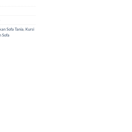
e
kan Sofa Tania
,
Kursi
n Sofa