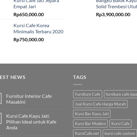
Kursi Cafe Jati Jepara
Bangku Balok Kayu
Empat Jari
Solid Trembesi Utu
Rp
650,000.00
Rp
3,900,000.00
Kursi Cafe Korea
Minimalis Terbaru 2020
Rp
750,000.00
TEST NEWS
TAGS
Furniture Cafe
furniture cafe jep
Furnitur Interior Cafe
Masakini
Jual Kursi Cafe Harga Murah
Kursi Bar Kayu Jati
Kursi Cafe Kayu Jati:
Pilihan Ideal untuk Kafe
Kursi Bar Modern
Kursi Cafe
Anda
KursiCafe.net
kursi cafe custom