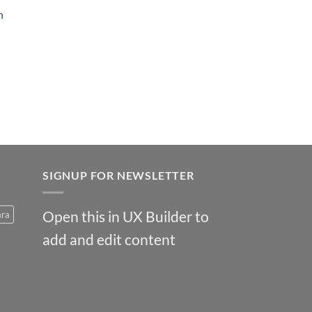
h
SIGNUP FOR NEWSLETTER
Open this in UX Builder to
ara
add and edit content