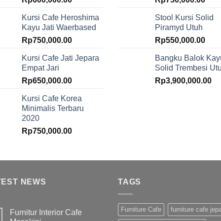
Kursi Cafe Heroshima
Stool Kursi Solid
Kayu Jati Waerbased
Piramyd Utuh
Rp
750,000.00
Rp
550,000.00
Kursi Cafe Jati Jepara
Bangku Balok Kay
Empat Jari
Solid Trembesi Ut
Rp
650,000.00
Rp
3,900,000.00
Kursi Cafe Korea
Minimalis Terbaru
2020
Rp
750,000.00
TEST NEWS
TAGS
Furniture Cafe
furniture cafe jep
Furnitur Interior Cafe