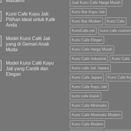
Masakini
Jual Kursi Cafe Harga Murah
Kursi Bar Kayu Jati
Kursi Cafe Kayu Jati:
Pilihan Ideal untuk Kafe
Kursi Bar Modern
Kursi Cafe
Anda
KursiCafe.net
kursi cafe custom
Model Kursi Café Jati
Kursi Cafe Elegan
yang di Gemari Anak
Muda
Kursi Cafe Harga Murah
Kursi Cafe Industrial
Kursi Cafe 
Model Kursi Café Kayu
Kursi cafe Jati Jepara
Jati yang Cantik dan
Elegan
Kursi Cafe Jepara
Kursi Cafe K
Kursi Cafe Kayu Jati
kursi cafe klasik
Kursi Cafe Minimalis
Kursi Cafe Minimalis Modern
Kursi Cafe Modern