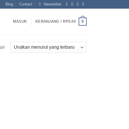
Blog
Contact
Newsletter
0
MASUK
KERANJANG /
RP
0.00
gal