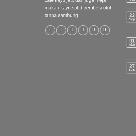
cafe kayu jati, dan juga meja
makan kayu solid trembesi utuh
tanpa sambung
22
Sep
01
Mar
27
Feb