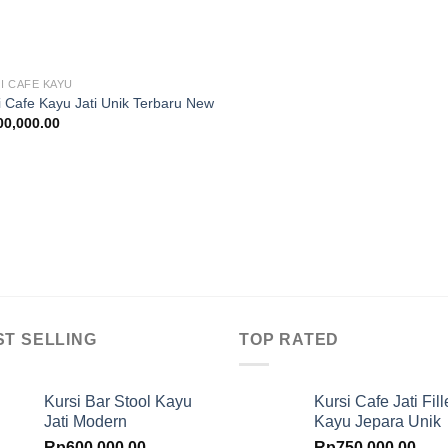
I CAFE KAYU
i Cafe Kayu Jati Unik Terbaru New
00,000.00
ST SELLING
TOP RATED
Kursi Bar Stool Kayu
Kursi Cafe Jati Fill
Jati Modern
Kayu Jepara Unik
Rp
600,000.00
Rp
750,000.00