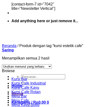
[contact-form-7 id="7042"
title="Newsletter Vertical"]
Add anything here or just remove it...
Beranda
/
Produk dengan tag “kursi estetik cafe”
Saring
Diurutkan
Menampilkan semua 2 hasil
menurut
yang
Browse
terbaru
Pencarian
Kursi Bar
untuk:
Kursi Cafe Industrial
Home
Kursi Cafe Kayu
Kursi Cafe Rotan
Masuk
Meja Bar
Meja Cafe
Keranjang /
Rp
0.00
0
Meja Kayu Solid