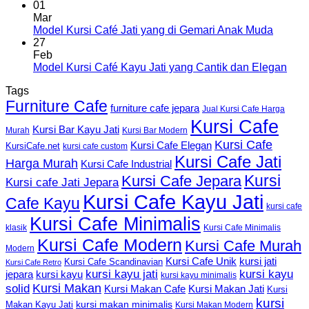
01
Mar
Model Kursi Café Jati yang di Gemari Anak Muda
27
Feb
Model Kursi Café Kayu Jati yang Cantik dan Elegan
Tags
Furniture Cafe
furniture cafe jepara
Jual Kursi Cafe Harga
Kursi Cafe
Kursi Bar Kayu Jati
Murah
Kursi Bar Modern
Kursi Cafe
Kursi Cafe Elegan
KursiCafe.net
kursi cafe custom
Kursi Cafe Jati
Harga Murah
Kursi Cafe Industrial
Kursi
Kursi Cafe Jepara
Kursi cafe Jati Jepara
Kursi Cafe Kayu Jati
Cafe Kayu
kursi cafe
Kursi Cafe Minimalis
Kursi Cafe Minimalis
klasik
Kursi Cafe Modern
Kursi Cafe Murah
Modern
Kursi Cafe Unik
kursi jati
Kursi Cafe Scandinavian
Kursi Cafe Retro
kursi kayu jati
kursi kayu
kursi kayu
jepara
kursi kayu minimalis
Kursi Makan
solid
Kursi Makan Jati
Kursi Makan Cafe
Kursi
kursi
kursi makan minimalis
Makan Kayu Jati
Kursi Makan Modern