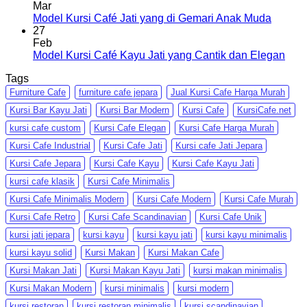
Mar
Model Kursi Café Jati yang di Gemari Anak Muda
27
Feb
Model Kursi Café Kayu Jati yang Cantik dan Elegan
Tags
Furniture Cafe
furniture cafe jepara
Jual Kursi Cafe Harga Murah
Kursi Bar Kayu Jati
Kursi Bar Modern
Kursi Cafe
KursiCafe.net
kursi cafe custom
Kursi Cafe Elegan
Kursi Cafe Harga Murah
Kursi Cafe Industrial
Kursi Cafe Jati
Kursi cafe Jati Jepara
Kursi Cafe Jepara
Kursi Cafe Kayu
Kursi Cafe Kayu Jati
kursi cafe klasik
Kursi Cafe Minimalis
Kursi Cafe Minimalis Modern
Kursi Cafe Modern
Kursi Cafe Murah
Kursi Cafe Retro
Kursi Cafe Scandinavian
Kursi Cafe Unik
kursi jati jepara
kursi kayu
kursi kayu jati
kursi kayu minimalis
kursi kayu solid
Kursi Makan
Kursi Makan Cafe
Kursi Makan Jati
Kursi Makan Kayu Jati
kursi makan minimalis
Kursi Makan Modern
kursi minimalis
kursi modern
kursi restoran
kursi restoran minimalis
kursi scandinavian