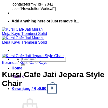
[contact-form-7 id="7042"
title="Newsletter Vertical"]
Add anything here or just remove it...
Pencarian
Beranda
/
Kursi Cafe Kayu
untuk:
Home
Kursi Cafe Jati Jepara Style
Masuk
Chair
0
Keranjang /
Rp
0.00