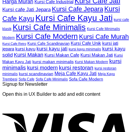
Kursi Cafe Jati
Harga Murah
Kursi Cafe Industrial
Kursi
Kursi Cafe Jepara
Kursi cafe Jati Jepara
Kursi Cafe Kayu Jati
Cafe Kayu
kursi cafe
Kursi Cafe Minimalis
Kursi Cafe Minimalis
klasik
Kursi Cafe Modern
Kursi Cafe Murah
Modern
Kursi Cafe Unik
kursi jati
Kursi Cafe Scandinavian
Kursi Cafe Retro
kursi kayu jati
kursi kayu
kursi kayu
jepara
kursi kayu minimalis
Kursi Makan
solid
Kursi Makan Jati
Kursi Makan Cafe
Kursi
kursi
kursi makan minimalis
Makan Kayu Jati
Kursi Makan Modern
minimalis
kursi restoran
kursi modern
kursi restoran
Meja Cafe Kayu Jati
kursi scandinavian
Meja Kayu
minimalis
Sofa Cafe Modern
Trembesi
Sofa Cafe
Sofa Cafe Minimalis
Signup for Newsletter
Open this in UX Builder to add and edit content