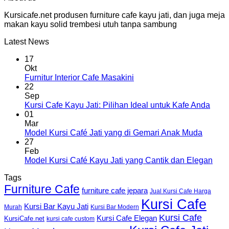
Kursicafe.net produsen furniture cafe kayu jati, dan juga meja
makan kayu solid trembesi utuh tanpa sambung
Latest News
17
Okt
Furnitur Interior Cafe Masakini
22
Sep
Kursi Cafe Kayu Jati: Pilihan Ideal untuk Kafe Anda
01
Mar
Model Kursi Café Jati yang di Gemari Anak Muda
27
Feb
Model Kursi Café Kayu Jati yang Cantik dan Elegan
Tags
Furniture Cafe
furniture cafe jepara
Jual Kursi Cafe Harga
Kursi Cafe
Kursi Bar Kayu Jati
Murah
Kursi Bar Modern
Kursi Cafe
Kursi Cafe Elegan
KursiCafe.net
kursi cafe custom