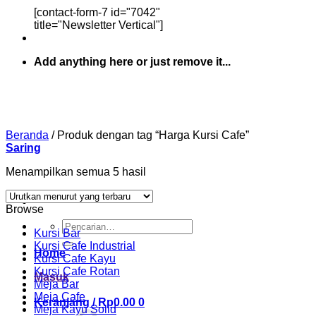
[contact-form-7 id="7042"
title="Newsletter Vertical"]
Add anything here or just remove it...
Beranda
/
Produk dengan tag “Harga Kursi Cafe”
Saring
Diurutkan
Menampilkan semua 5 hasil
menurut
yang
Browse
terbaru
Pencarian
Kursi Bar
untuk:
Kursi Cafe Industrial
Home
Kursi Cafe Kayu
Kursi Cafe Rotan
Masuk
Meja Bar
Meja Cafe
Keranjang /
Rp
0.00
0
Meja Kayu Solid