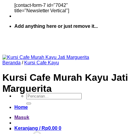
[contact-form-7 id="7042"
title="Newsletter Vertical"]
Add anything here or just remove it...
Beranda
/
Kursi Cafe Kayu
Kursi Cafe Murah Kayu Jati
Marguerita
Pencarian
untuk:
Home
Masuk
Keranjang /
Rp
0.00
0