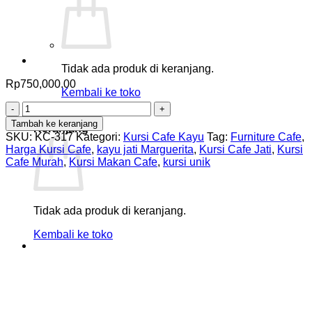
Tidak ada produk di keranjang.
Rp
750,000.00
Kembali ke toko
Kuantitas
0
Kursi
Tambah ke keranjang
Keranjang
Cafe
SKU:
KC-317
Kategori:
Kursi Cafe Kayu
Tag:
Furniture Cafe
,
Murah
Harga Kursi Cafe
,
kayu jati Marguerita
,
Kursi Cafe Jati
,
Kursi
Kayu
Cafe Murah
,
Kursi Makan Cafe
,
kursi unik
Jati
Marguerita
Tidak ada produk di keranjang.
Kembali ke toko