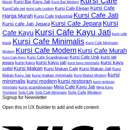
Kursi Cafe
Kursi Bar Kayu Jati
Murah
Kursi Bar Modern
Kursi Cafe
Kursi Cafe Elegan
KursiCafe.net
kursi cafe custom
Kursi Cafe Jati
Harga Murah
Kursi Cafe Industrial
Kursi
Kursi Cafe Jepara
Kursi cafe Jati Jepara
Kursi Cafe Kayu Jati
Cafe Kayu
kursi cafe
Kursi Cafe Minimalis
Kursi Cafe Minimalis
klasik
Kursi Cafe Modern
Kursi Cafe Murah
Modern
Kursi Cafe Unik
kursi jati
Kursi Cafe Scandinavian
Kursi Cafe Retro
kursi kayu jati
kursi kayu
kursi kayu
jepara
kursi kayu minimalis
Kursi Makan
solid
Kursi Makan Jati
Kursi Makan Cafe
Kursi
kursi
kursi makan minimalis
Makan Kayu Jati
Kursi Makan Modern
minimalis
kursi restoran
kursi modern
kursi restoran
Meja Cafe Kayu Jati
kursi scandinavian
Meja Kayu
minimalis
Sofa Cafe Modern
Trembesi
Sofa Cafe
Sofa Cafe Minimalis
Signup for Newsletter
Open this in UX Builder to add and edit content