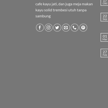
17
cafe kayu jati, dan juga meja makan
Okt
kayu solid trembesi utuh tanpa
sambung
22
Sep
01
Mar
27
Feb