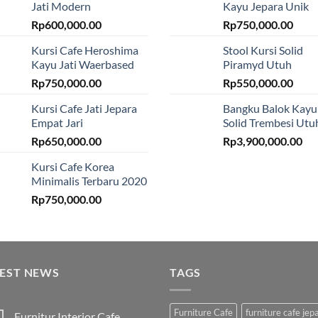
Jati Modern
Kayu Jepara Unik
Rp
600,000.00
Rp
750,000.00
Kursi Cafe Heroshima
Stool Kursi Solid
Kayu Jati Waerbased
Piramyd Utuh
Rp
750,000.00
Rp
550,000.00
Kursi Cafe Jati Jepara
Bangku Balok Kayu
Empat Jari
Solid Trembesi Utu
Rp
650,000.00
Rp
3,900,000.00
Kursi Cafe Korea
Minimalis Terbaru 2020
Rp
750,000.00
TEST NEWS
TAGS
Furniture Cafe
furniture cafe jep
Furnitur Interior Cafe