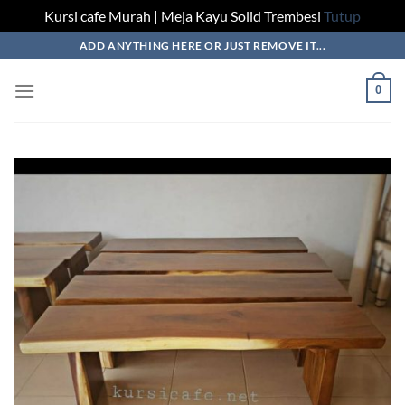
Kursi cafe Murah | Meja Kayu Solid Trembesi
Tutup
Skip
ADD ANYTHING HERE OR JUST REMOVE IT...
to
content
0