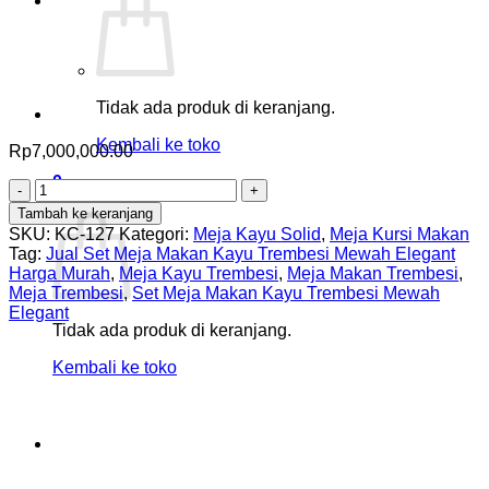
Tidak ada produk di keranjang.
Kembali ke toko
Rp
7,000,000.00
0
Kuantitas
Keranjang
Set
Tambah ke keranjang
Meja
SKU:
KC-127
Kategori:
Meja Kayu Solid
,
Meja Kursi Makan
Makan
Tag:
Jual Set Meja Makan Kayu Trembesi Mewah Elegant
Kayu
Harga Murah
,
Meja Kayu Trembesi
,
Meja Makan Trembesi
,
Trembesi
Meja Trembesi
,
Set Meja Makan Kayu Trembesi Mewah
Mewah
Elegant
Elegant
Tidak ada produk di keranjang.
Kembali ke toko