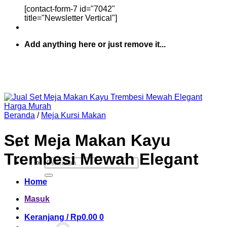
[contact-form-7 id="7042"
title="Newsletter Vertical"]
Add anything here or just remove it...
Beranda
/
Meja Kursi Makan
Set Meja Makan Kayu
Trembesi Mewah Elegant
Pencarian
untuk:
Home
Masuk
Keranjang /
Rp
0.00
0