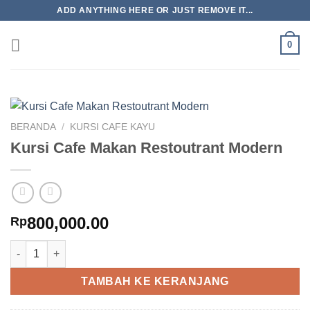
Skip
ADD ANYTHING HERE OR JUST REMOVE IT...
to
content
0
BERANDA
/
KURSI CAFE KAYU
Kursi Cafe Makan Restoutrant Modern
800,000.00
Rp
Kuantitas Kursi Cafe Makan Restoutrant Modern
TAMBAH KE KERANJANG