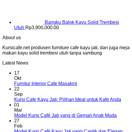
Bangku Balok Kayu Solid Trembesi
Utuh
Rp
3,900,000.00
About us
Kursicafe.net produsen furniture cafe kayu jati, dan juga meja
makan kayu solid trembesi utuh tanpa sambung
Latest News
17
Okt
Furnitur Interior Cafe Masakini
22
Sep
Kursi Cafe Kayu Jati: Pilihan Ideal untuk Kafe Anda
01
Mar
Model Kursi Café Jati yang di Gemari Anak Muda
27
Feb
Model Kursi Café Kayu Jati yang Cantik dan Elegan