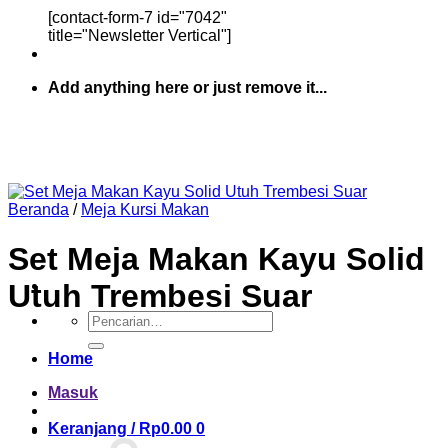
[contact-form-7 id="7042"
title="Newsletter Vertical"]
Add anything here or just remove it...
Beranda
/
Meja Kursi Makan
Set Meja Makan Kayu Solid
Utuh Trembesi Suar
Pencarian
untuk:
Home
Masuk
Keranjang /
Rp
0.00
0