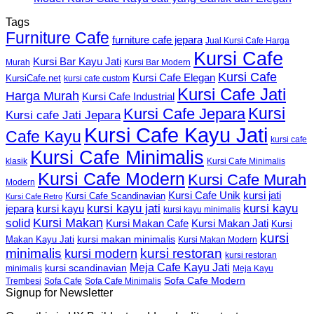
Tags
Furniture Cafe
furniture cafe jepara
Jual Kursi Cafe Harga
Kursi Cafe
Kursi Bar Kayu Jati
Murah
Kursi Bar Modern
Kursi Cafe
Kursi Cafe Elegan
KursiCafe.net
kursi cafe custom
Kursi Cafe Jati
Harga Murah
Kursi Cafe Industrial
Kursi
Kursi Cafe Jepara
Kursi cafe Jati Jepara
Kursi Cafe Kayu Jati
Cafe Kayu
kursi cafe
Kursi Cafe Minimalis
Kursi Cafe Minimalis
klasik
Kursi Cafe Modern
Kursi Cafe Murah
Modern
Kursi Cafe Unik
kursi jati
Kursi Cafe Scandinavian
Kursi Cafe Retro
kursi kayu jati
kursi kayu
kursi kayu
jepara
kursi kayu minimalis
Kursi Makan
solid
Kursi Makan Jati
Kursi Makan Cafe
Kursi
kursi
kursi makan minimalis
Makan Kayu Jati
Kursi Makan Modern
minimalis
kursi restoran
kursi modern
kursi restoran
Meja Cafe Kayu Jati
kursi scandinavian
Meja Kayu
minimalis
Sofa Cafe Modern
Trembesi
Sofa Cafe
Sofa Cafe Minimalis
Signup for Newsletter