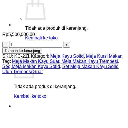
Tidak ada produk di keranjang.
Rp
5,500,000.00
Kembali ke toko
Kuantitas
0
Set
Tambah ke keranjang
Keranjang
Meja
SKU:
KC-211
Kategori:
Meja Kayu Solid
,
Meja Kursi Makan
Makan
Tag:
Meja Makan Kayu Suar
,
Meja Makan Kayu Trembesi
,
Kayu
Seg Meja Makan Kayu Solid
,
Set Meja Makan Kayu Solid
Solid
Utuh Trembesi Suar
Utuh
Trembesi
Suar
Tidak ada produk di keranjang.
Kembali ke toko