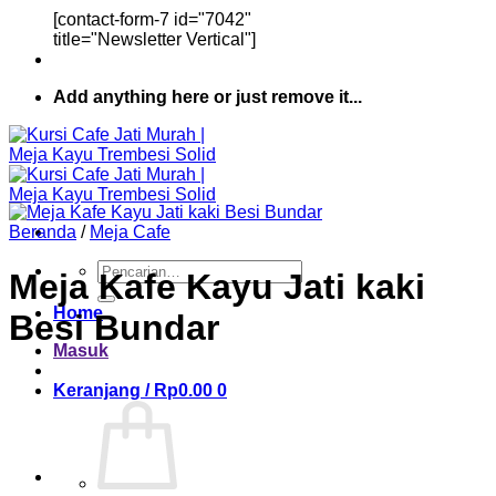
[contact-form-7 id="7042"
title="Newsletter Vertical"]
Add anything here or just remove it...
Beranda
/
Meja Cafe
Pencarian
Meja Kafe Kayu Jati kaki
untuk:
Home
Besi Bundar
Masuk
Keranjang /
Rp
0.00
0