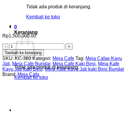
Tidak ada produk di keranjang.
Kembali ke toko
0
Keranjang
Rp
1,500,000.00
Kuantitas
Meja
Tambah ke keranjang
Kafe
SKU:
KC-360
Kategori:
Meja Cafe
Tag:
Meja Cafae Kayu
Kayu
Jati
,
Meja Cafe Bundar
,
Meja Cafe Kaki Besi
,
Meja Kafe
Jati
Tidak ada produk di keranjang.
Kayu Jati kaki Besi
,
Meja Kafe Kayu Jati kaki Besi Bundar
kaki
Brand:
Meja Cafa
Kembali ke toko
Besi
Bundar