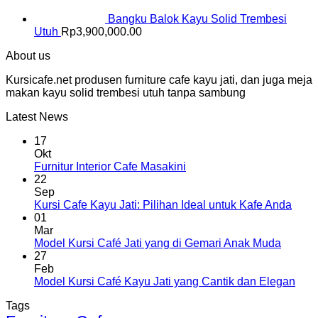
Bangku Balok Kayu Solid Trembesi
Utuh
Rp
3,900,000.00
About us
Kursicafe.net produsen furniture cafe kayu jati, dan juga meja
makan kayu solid trembesi utuh tanpa sambung
Latest News
17
Okt
Furnitur Interior Cafe Masakini
22
Sep
Kursi Cafe Kayu Jati: Pilihan Ideal untuk Kafe Anda
01
Mar
Model Kursi Café Jati yang di Gemari Anak Muda
27
Feb
Model Kursi Café Kayu Jati yang Cantik dan Elegan
Tags