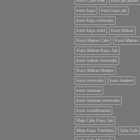
Kursi Cafe Unik
kursi jati jepara
kursi kayu
kursi kayu jati
kursi kayu minimalis
kursi kayu solid
Kursi Makan
Kursi Makan Cafe
Kursi Makan J
Kursi Makan Kayu Jati
kursi makan minimalis
Kursi Makan Modern
kursi minimalis
kursi modern
kursi restoran
kursi restoran minimalis
kursi scandinavian
Meja Cafe Kayu Jati
Meja Kayu Trembesi
Sofa Cafe