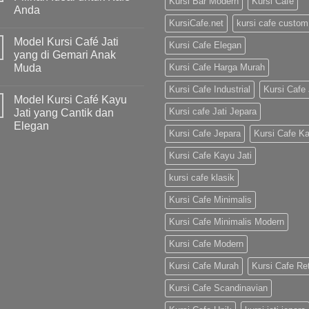
Kursi Bar Modern
Kursi Cafe
Anda
KursiCafe.net
kursi cafe custom
Model Kursi Café Jati
Kursi Cafe Elegan
yang di Gemari Anak
Muda
Kursi Cafe Harga Murah
Kursi Cafe Industrial
Kursi Cafe 
Model Kursi Café Kayu
Kursi cafe Jati Jepara
Jati yang Cantik dan
Elegan
Kursi Cafe Jepara
Kursi Cafe K
Kursi Cafe Kayu Jati
kursi cafe klasik
Kursi Cafe Minimalis
Kursi Cafe Minimalis Modern
Kursi Cafe Modern
Kursi Cafe Murah
Kursi Cafe Re
Kursi Cafe Scandinavian