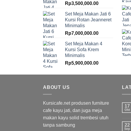
Rp
3,500,000.00
Set Meja Makan Jati 6
Kursi Rotan Jeanneret
Minimalis
Rp
7,000,000.00
Set Meja Makan 4
Kursi Sofa Krem
Minimalis
Rp
5,900,000.00
ABOUT US
LA
Kursicafe.net produsen furniture
17
cafe kayu jati, dan juga meja
Okt
makan kayu solid trembesi utuh
tanpa sambung
22
Sep