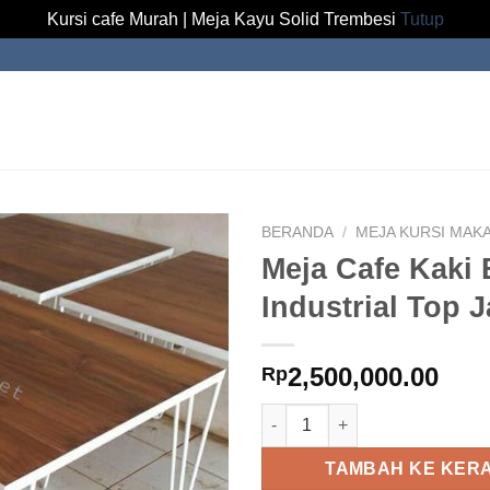
Kursi cafe Murah | Meja Kayu Solid Trembesi
Tutup
BERANDA
/
MEJA KURSI MAK
Meja Cafe Kaki 
Industrial Top J
2,500,000.00
Rp
Kuantitas Meja Cafe Kaki Besi 
TAMBAH KE KER