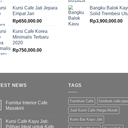
Kursi Cafe Jati Jepara
Bangku Balok Kay
Empat Jari
Solid Trembesi Ut
Rp
650,000.00
Rp
3,900,000.00
Kursi Cafe Korea
Minimalis Terbaru
2020
Rp
750,000.00
TEST NEWS
TAGS
Furniture Cafe
furniture cafe jep
Furnitur Interior Cafe
Masakini
Jual Kursi Cafe Harga Murah
Kursi Bar Kayu Jati
Kursi Cafe Kayu Jati:
Pilihan Ideal untuk Kafe