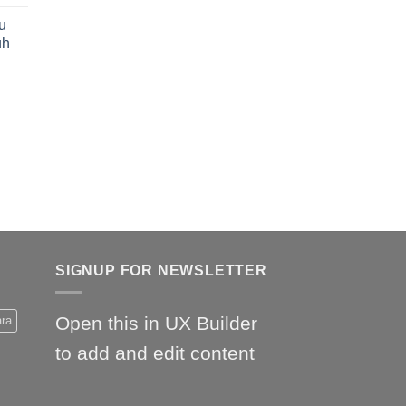
u
uh
SIGNUP FOR NEWSLETTER
Open this in UX Builder
ara
to add and edit content