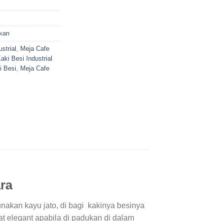
kan
strial
,
Meja Cafe
aki Besi Industrial
i Besi
,
Meja Cafe
ara
nakan kayu jato, di bagi kakinya besinya
at elegant apabila di padukan di dalam