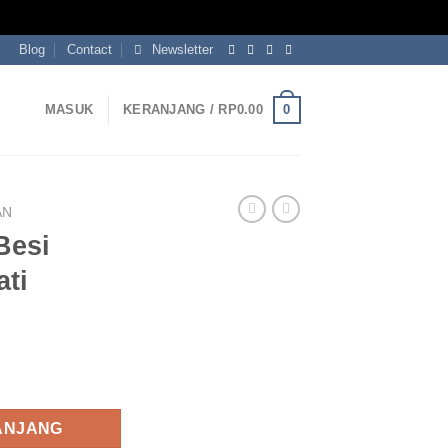
Blog
Contact
Newsletter
0
MASUK
KERANJANG /
RP
0.00
AN
Besi
ati
Industrial Top Jati
ANJANG