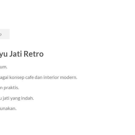
o
u Jati Retro
ium.
agai konsep cafe dan interior modern.
 praktis.
 jati yang indah.
gunakan.