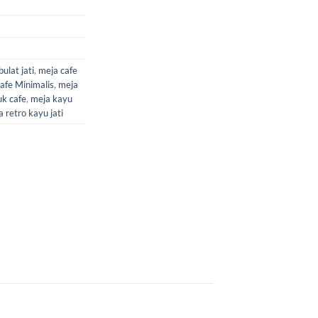
ulat jati
,
meja cafe
afe Minimalis
,
meja
uk cafe
,
meja kayu
 retro kayu jati