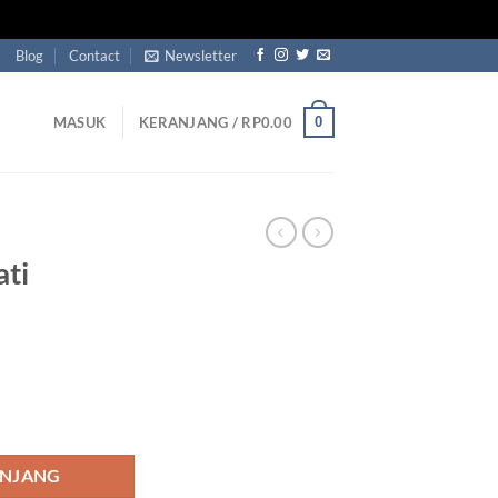
Blog
Contact
Newsletter
0
MASUK
KERANJANG /
RP
0.00
ati
nimalis Retro
ANJANG