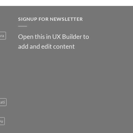
SIGNUP FOR NEWSLETTER
Open this in UX Builder to
ara
add and edit content
ati
yu