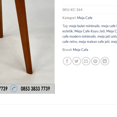
SKU:
KC-364
Kategori:
Meja Cafe
Tag:
meja bulat minimalis
,
meja cafe b
estetik
,
Meja Cafe Kayu Jati
,
Meja C
cafe modern minimalis
,
meja jati unt
cafe retro
,
meja makan cafe jati
,
meja
Brand:
Meja Cafa