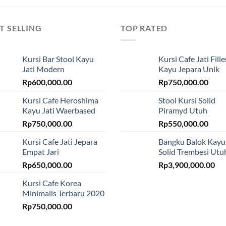
T SELLING
TOP RATED
Kursi Bar Stool Kayu
Kursi Cafe Jati Fille
Jati Modern
Kayu Jepara Unik
Rp
600,000.00
Rp
750,000.00
Kursi Cafe Heroshima
Stool Kursi Solid
Kayu Jati Waerbased
Piramyd Utuh
Rp
750,000.00
Rp
550,000.00
Kursi Cafe Jati Jepara
Bangku Balok Kayu
Empat Jari
Solid Trembesi Utu
Rp
650,000.00
Rp
3,900,000.00
Kursi Cafe Korea
Minimalis Terbaru 2020
Rp
750,000.00