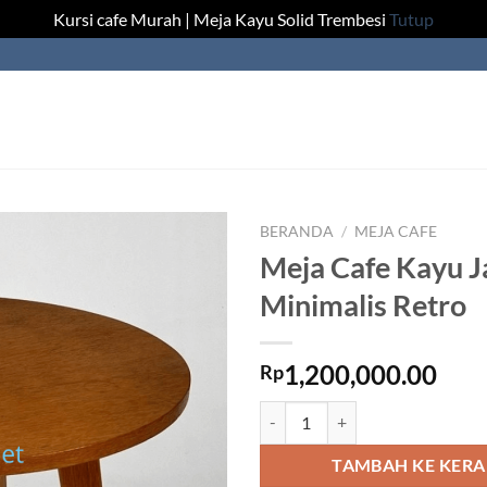
Kursi cafe Murah | Meja Kayu Solid Trembesi
Tutup
BERANDA
/
MEJA CAFE
Meja Cafe Kayu J
Minimalis Retro
1,200,000.00
Rp
Kuantitas Meja Cafe Kayu Jati Mi
TAMBAH KE KER