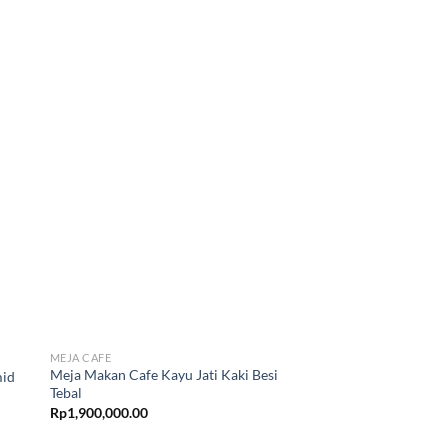
MEJA CAFE
KURSI CAFE KAYU
Meja Makan Cafe Kayu Jati Kaki Besi
Meja Cafe Oktagonal 
mid
Tebal
Minimalis Modern
Rp
1,900,000.00
Rp
1,250,000.00