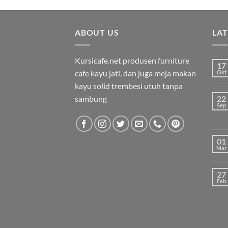
ABOUT US
LA
Kursicafe.net produsen furniture
17
cafe kayu jati, dan juga meja makan
Okt
kayu solid trembesi utuh tanpa
sambung
22
Sep
01
Mar
27
Feb