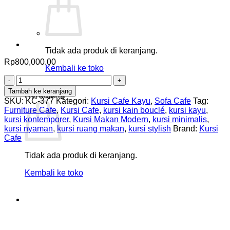
Tidak ada produk di keranjang.
Rp
800,000.00
Kembali ke toko
Kuantitas
0
Kursi
Tambah ke keranjang
Keranjang
Cafe
SKU:
KC-377
Kategori:
Kursi Cafe Kayu
,
Sofa Cafe
Tag:
Stylish
Furniture Cafe
,
Kursi Cafe
,
kursi kain bouclé
,
kursi kayu
,
Desain
kursi kontemporer
,
Kursi Makan Modern
,
kursi minimalis
,
Kontemporer
kursi nyaman
,
kursi ruang makan
,
kursi stylish
Brand:
Kursi
Cafe
Tidak ada produk di keranjang.
Kembali ke toko