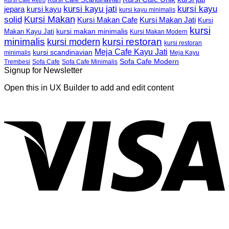
Kursi Cafe Retro
kursi kayu jati
kursi kayu
kursi kayu
jepara
kursi kayu minimalis
Kursi Makan
solid
Kursi Makan Jati
Kursi Makan Cafe
Kursi
kursi
kursi makan minimalis
Makan Kayu Jati
Kursi Makan Modern
minimalis
kursi restoran
kursi modern
kursi restoran
Meja Cafe Kayu Jati
kursi scandinavian
Meja Kayu
minimalis
Sofa Cafe Modern
Trembesi
Sofa Cafe
Sofa Cafe Minimalis
Signup for Newsletter
Open this in UX Builder to add and edit content