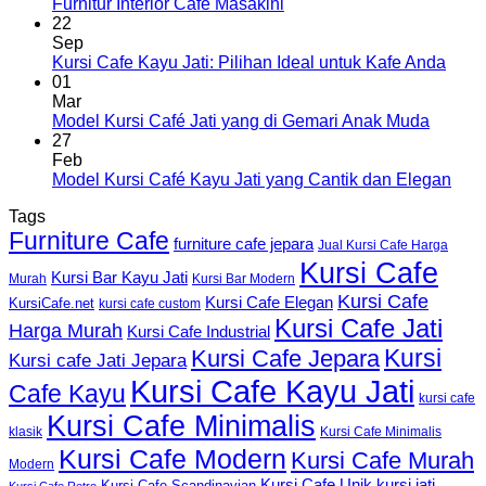
Furnitur Interior Cafe Masakini
22
Sep
Kursi Cafe Kayu Jati: Pilihan Ideal untuk Kafe Anda
01
Mar
Model Kursi Café Jati yang di Gemari Anak Muda
27
Feb
Model Kursi Café Kayu Jati yang Cantik dan Elegan
Tags
Furniture Cafe
furniture cafe jepara
Jual Kursi Cafe Harga
Kursi Cafe
Kursi Bar Kayu Jati
Murah
Kursi Bar Modern
Kursi Cafe
Kursi Cafe Elegan
KursiCafe.net
kursi cafe custom
Kursi Cafe Jati
Harga Murah
Kursi Cafe Industrial
Kursi
Kursi Cafe Jepara
Kursi cafe Jati Jepara
Kursi Cafe Kayu Jati
Cafe Kayu
kursi cafe
Kursi Cafe Minimalis
Kursi Cafe Minimalis
klasik
Kursi Cafe Modern
Kursi Cafe Murah
Modern
Kursi Cafe Unik
kursi jati
Kursi Cafe Scandinavian