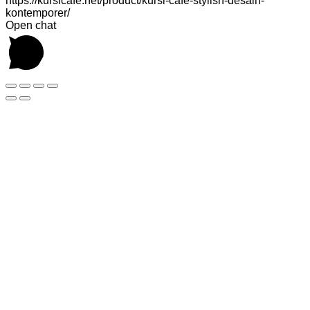
https://kursicafe.net/product/kursi-cafe-stylish-desain-
kontemporer/
Open chat