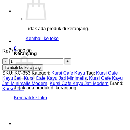
Tidak ada produk di keranjang.
Kembali ke toko
0
Rp
770,000.00
Keranjang
Kuantitas
Kursi
Tambah ke keranjang
Cafe
SKU:
KC-353
Kategori:
Kursi Cafe Kayu
Tag:
Kursi Cafe
Kayu
Kayu Jati
,
Kursi Cafe Kayu Jati Minimalis
,
Kursi Cafe Kayu
Jati
Jati Minimalis Modern
,
Kursi Cafe Kayu Jati Modern
Brand:
Modern
Tidak ada produk di keranjang.
Kursi Cafe
Minimalis
dengan
Kembali ke toko
Bantalan
Ka