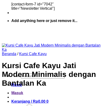
[contact-form-7 id="7042"
title="Newsletter Vertical"]
Add anything here or just remove it...
Beranda
/
Kursi Cafe Kayu
Kursi Cafe Kayu Jati
Modern Minimalis dengan
Pencarian
untuk:
Bantalan Ka
Home
Masuk
Keranjang /
Rp
0.00
0