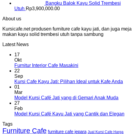
Bangku Balok Kayu Solid Trembesi
Utuh
Rp
3,900,000.00
About us
Kursicafe.net produsen furniture cafe kayu jati, dan juga meja
makan kayu solid trembesi utuh tanpa sambung
Latest News
17
Okt
Furnitur Interior Cafe Masakini
22
Sep
Kursi Cafe Kayu Jati: Pilihan Ideal untuk Kafe Anda
01
Mar
Model Kursi Café Jati yang di Gemari Anak Muda
27
Feb
Model Kursi Café Kayu Jati yang Cantik dan Elegan
Tags
Furniture Cafe
furniture cafe jepara
Jual Kursi Cafe Harga