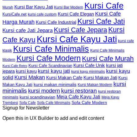
Kursi Cafe
Kursi Bar Kayu Jati
Murah
Kursi Bar Modern
Kursi Cafe
Kursi Cafe Elegan
KursiCafe.net
kursi cafe custom
Kursi Cafe Jati
Harga Murah
Kursi Cafe Industrial
Kursi
Kursi Cafe Jepara
Kursi cafe Jati Jepara
Kursi Cafe Kayu Jati
Cafe Kayu
kursi cafe
Kursi Cafe Minimalis
Kursi Cafe Minimalis
klasik
Kursi Cafe Modern
Kursi Cafe Murah
Modern
Kursi Cafe Unik
kursi jati
Kursi Cafe Scandinavian
Kursi Cafe Retro
kursi kayu jati
kursi kayu
kursi kayu
jepara
kursi kayu minimalis
Kursi Makan
solid
Kursi Makan Jati
Kursi Makan Cafe
Kursi
kursi
kursi makan minimalis
Makan Kayu Jati
Kursi Makan Modern
minimalis
kursi restoran
kursi modern
kursi restoran
Meja Cafe Kayu Jati
kursi scandinavian
Meja Kayu
minimalis
Sofa Cafe Modern
Trembesi
Sofa Cafe
Sofa Cafe Minimalis
Signup for Newsletter
Open this in UX Builder to add and edit content